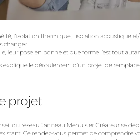
ité, l’isolation thermique, l’isolation acoustique et/
Consulter
es changer.
lle, leur pose en bonne et due forme l’est tout autan
 explique le déroulement d’un projet de remplacem
Découvrez
e projet
nseil du réseau Janneau Menuisier Créateur se dépl
l’existant. Ce rendez-vous permet de comprendre vos