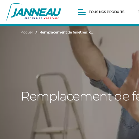
TOUS NOS PRODUITS
Accueil
Remplacement de fenêtres : c...
Fenêtres et Portes-fenêtres
Baies vitrées
Portes d’entrée
Volets roulants
Pergolas
Portails et portillons
Carports
Clôtures
Remplacement de fen