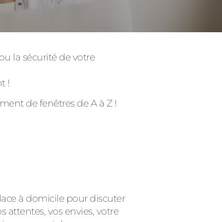
ou la sécurité de votre
t !
ent de fenêtres de A à Z !
Consulter
ace à domicile pour discuter
 attentes, vos envies, votre