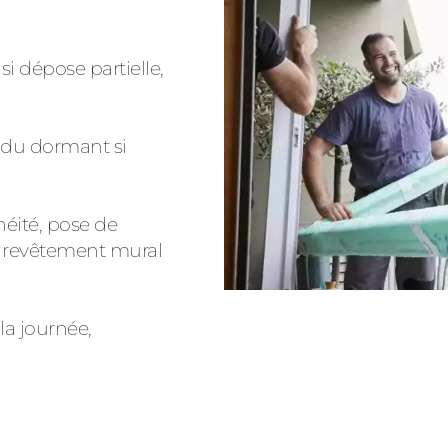
si dépose partielle,
 du dormant si
héité, pose de
e revêtement mural
a journée,