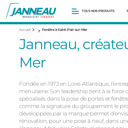
TOUS NOS PRODUITS
Accueil
Fenêtre à Saint-Pair-sur-Mer
Fenêtres et Portes-fenêtres
Janneau, créateu
Baies vitrées
Portes d’entrée
Volets roulants
Mer
Pergolas
Portails et portillons
Carports
Clôtures
Fondée en 1973 en Loire-Atlantique, l’entre
menuiserie. Son leadership tient à la force 
spécialisés dans la pose de portes et fenêtr
comme la signature du groupement le procl
développées par la marque permet d’envisage
rénovation, pour une pose à neuf, dans une 