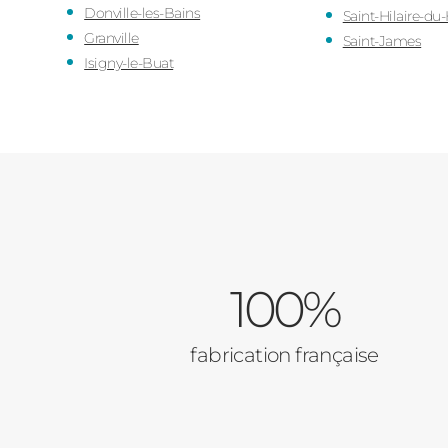
Donville-les-Bains
Saint-Hilaire-du
Granville
Saint-James
Isigny-le-Buat
100%
fabrication française