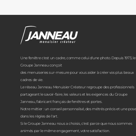
Janneau Menuisier Créateur
Note moyenne :
4.6
/
5
Une fenêtre c'est un cadre, comme celui d'une photo. Depuis 1973, le
Groupe Janneau conçoit
des menuiseries sur-mesure pour vous aider à créer vos plus beaux
cadres de vie.
Le réseau Janneau Menuisier Créateur regroupe des professionnels
partageant le savoir-faire, les valeurs et les exigences du Groupe
Janneau, fabricant français de fenêtres et portes.
Notre métier : un conseil personnalisé, des métrés précis et une pos
dans les règles de l'art.
Si le Groupe Janneau nous a choisis, c'est parce que nous sommes
animés par le même engagement, votre satisfaction.