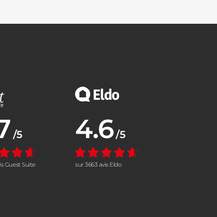
7
4.6
nne :
Note moyenne :
/5
/5
vis Guest Suite
sur 3663 avis Eldo