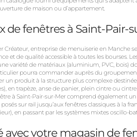
n catalogue fourni d’équipements qui s’adaptent a
ouverture de maison ou d’appartement.
ix de fenêtres à Saint-Pair-
Consulter
er Créateur, entreprise de menuiserie en Manche se 
e et de qualité accessible à toutes les bourses. Les
une variété de matériaux (aluminium, PVC, bois) do
articulier pourra commander auprès du groupement
Découvrez
r un produit à la structure plus complexe destinée
, en trapèze, anse de panier, plein cintre ou cintre
fenêtre à Saint-Pair-sur-Mer comprend également u
 posés sur rail jusqu’aux fenêtres classiques à la fr
ieur), en passant par les systèmes mixtes oscillo-bat
é avec votre magasin de fen