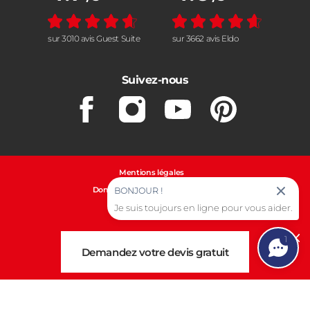
sur 3010 avis Guest Suite
sur 3662 avis Eldo
Suivez-nous
Facebook
Instagram
Youtube
Pinterest
Mentions légales
Données personnelles et cookies
BONJOUR !
Je suis toujours en ligne pour vous aider.
Gestion des cookies
1
Cl
Demandez votre devis gratuit