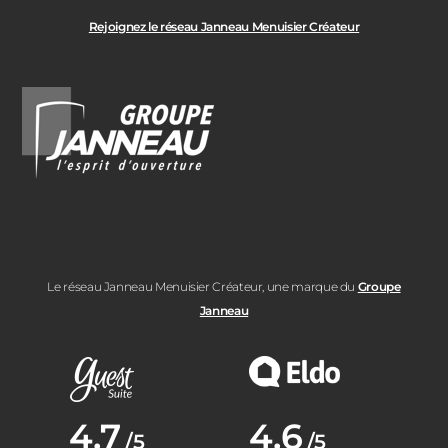
Rejoignez le réseau Janneau Menuisier Créateur
Le réseau Janneau Menuisier Créateur, une marque du
Groupe
Janneau
Note moyenne :
4.7
Note moyenne :
4.6
/5
/5