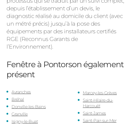
processus qui se traduit par un suivi complet,
depuis l’établissement d’un devis, le
diagnostic réalisé au domicile du client (avec
un métré précis) jusqu’à la pose des
équipements par des installateurs certifiés
RGE (Reconnus Garants de
l’Environnement).
Fenêtre à Pontorson
également
présent
Avranches
Marcey-les-Grèves
Bréhal
Saint-Hilaire-du-
Harcouët
Donville-les-Bains
Saint-James
Granville
Saint-Pair-sur-Mer
Isigny-le-Buat