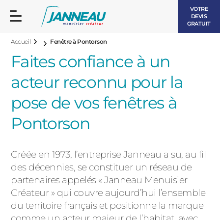
VOTRE
DEVIS
GRATUIT
Accueil
Fenêtre à Pontorson
Faites confiance à un
acteur reconnu pour la
pose de vos fenêtres à
FENÊTRES ET PORTES-FENÊTRES
Pontorson
LES CONTEMPORAINES
BAIES VITRÉES
Créée en 1973, l’entreprise Janneau a su, au fil
LES INTEMPORELLES
PORTES D’ENTRÉE
des décennies, se constituer un réseau de
BOIS
partenaires appelés « Janneau Menuisier
VOLETS ROULANTS
Créateur » qui couvre aujourd’hui l’ensemble
LES LUMINEUSES
du territoire français et positionne la marque
PERGOLAS
comme un acteur majeur de l’habitat, avec