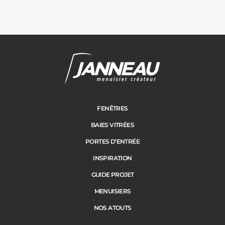
Janneau Menuisier Créateur
Note moyenne :
4.6
/
5
FENÊTRES
BAIES VITRÉES
PORTES D’ENTRÉE
INSPIRATION
GUIDE PROJET
MENUISIERS
NOS ATOUTS