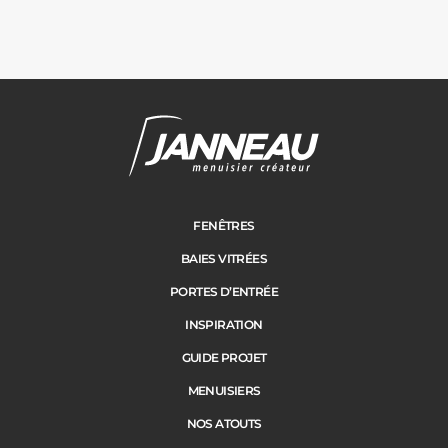
Janneau Menuisier Créateur
Note moyenne :
4.6
/
5
FENÊTRES
BAIES VITRÉES
PORTES D’ENTRÉE
INSPIRATION
GUIDE PROJET
MENUISIERS
NOS ATOUTS