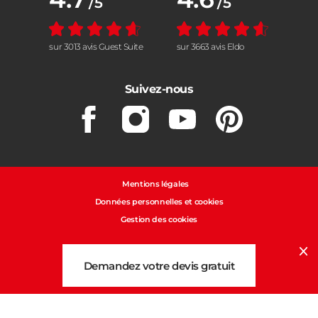
/5
/5
sur 3013 avis Guest Suite
sur 3663 avis Eldo
Suivez-nous
Facebook
Instagram
Youtube
Pinterest
Mentions légales
Données personnelles et cookies
Gestion des cookies
Cl
Demandez votre devis gratuit