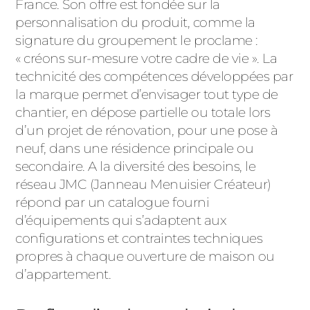
France. Son offre est fondée sur la
PORTAILS ET PORTILLONS
personnalisation du produit, comme la
signature du groupement le proclame :
CARPORTS
« créons sur-mesure votre cadre de vie ». La
PVC
technicité des compétences développées par
CLÔTURES
la marque permet d’envisager tout type de
chantier, en dépose partielle ou totale lors
d’un projet de rénovation, pour une pose à
neuf, dans une résidence principale ou
secondaire. A la diversité des besoins, le
réseau JMC (Janneau Menuisier Créateur)
répond par un catalogue fourni
ALUMINIUM
d’équipements qui s’adaptent aux
configurations et contraintes techniques
propres à chaque ouverture de maison ou
d’appartement.