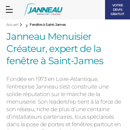
VOTRE
DEVIS
GRATUIT
Accueil
Fenêtre à Saint-James
Janneau Menuisier
Créateur, expert de la
fenêtre à Saint-James
FENÊTRES ET PORTES-FENÊTRES
LES CONTEMPORAINES
Fondée en 1973 en Loire-Atlantique,
BAIES VITRÉES
l’entreprise Janneau s’est construite une
LES INTEMPORELLES
solide réputation sur le marché de la
PORTES D’ENTRÉE
BOIS
menuiserie. Son leadership tient à la force de
VOLETS ROULANTS
son réseau, riche de plus d’une centaine
LES LUMINEUSES
d’installateurs partenaires, tous spécialisés
PERGOLAS
dans la pose de portes et fenêtres partout en