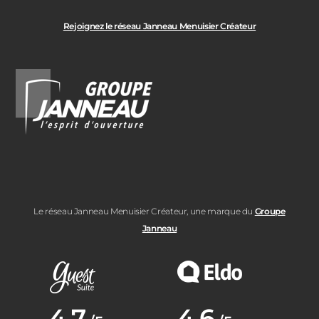
Rejoignez le réseau Janneau Menuisier Créateur
Le réseau Janneau Menuisier Créateur, une marque du
Groupe
Janneau
Note moyenne :
4.7
Note moyenne :
4.6