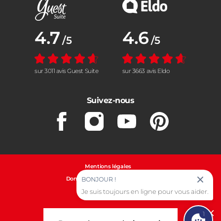
Note moyenne :
4.7
Note moyenne :
4.6
/5
/5
sur 3011 avis Guest Suite
sur 3663 avis Eldo
Suivez-nous
Facebook
Instagram
Youtube
Pinterest
Mentions légales
Données personnelles et cookies
BONJOUR !
Je suis toujours en ligne pour vous aider.
Gestion des cookies
1
Cl