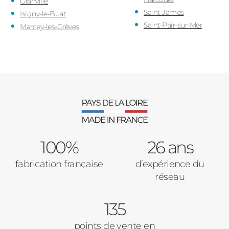
Granville
Saint-James
Isigny-le-Buat
Saint-Pair-sur-Mer
Marcey-les-Grèves
100%
26 ans
fabrication française
d’expérience du
réseau
135
points de vente en