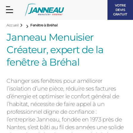
VOTRE
DEVIS
GRATUIT
Accueil
Fenêtre à Bréhal
Janneau Menuisier
Créateur, expert de la
fenêtre à Bréhal
FENÊTRES ET PORTES-FENÊTRES
LES CONTEMPORAINES
Changer ses fenêtres pour améliorer
BAIES VITRÉES
l’isolation d’une pièce, réduire ses factures
LES INTEMPORELLES
d’énergie et optimiser le confort général de
PORTES D’ENTRÉE
BOIS
l’habitat, nécessite de faire appel à un
VOLETS ROULANTS
professionnel digne de confiance :
LES LUMINEUSES
l’entreprise Janneau, fondée en 1973 près de
PERGOLAS
Nantes, s’est bâti au fil des années une solide