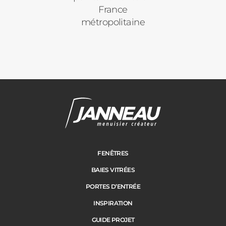
France
métropolitaine
Janneau Menuisier Créateur
Note moyenne :
4.6
/
5
FENÊTRES
BAIES VITRÉES
PORTES D’ENTRÉE
INSPIRATION
GUIDE PROJET