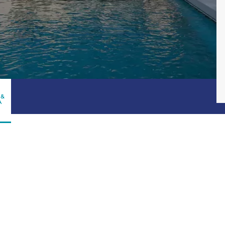
Consulter
 &
A
Découvrez