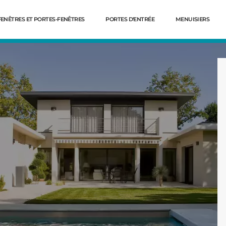
FENÊTRES ET PORTES-FENÊTRES
PORTES D'ENTRÉE
MENUISIERS
Dé
éman