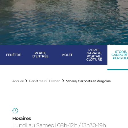
PORTE
STORE,
PORTE
GARAGE,
FENÊTRE
VOLET
CARPORT
D'ENTRÉE
PORTAIL,
PERGOL
CLÔTURE
Accueil
Fenêtres du Léman
Stores, Carports et Pergolas
Horaires
Lundi au Samedi 08h-12h / 13h30-19h