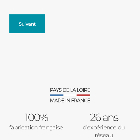
Suivant
Fenêtres
Décrivez-nous votre projet
Précédent
Moustiquaires
Verrière intérieures
Type de logement
100%
Baies Vitrées
26 ans
fabrication française
d’expérience du
Pavillon
réseau
Porte d'entrée
Appartement