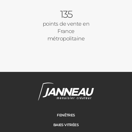
135
Autre
Volets Roulants
points de vente en
France
Vos disponibilités
métropolitaine
Pergolas
Carports
Cloture
Adresse des travaux
Portail
FENÊTRES
BAIES VITRÉES
Code Postal des travaux