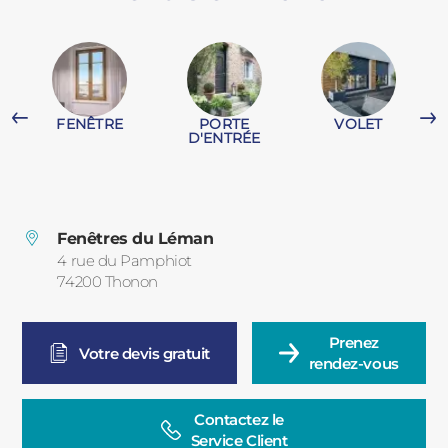
PORTAILS ET PORTILLONS
CARPORTS
PVC
FENÊTRE
PORTE
VOLET
CLÔTURES
D'ENTRÉE
Fenêtres du Léman
4 rue du Pamphiot
74200
Thonon
France
ALUMINIUM
Prenez

Votre devis gratuit
rendez-vous
Contactez le

Service Client