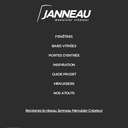
Cloture
Adresse des travaux
Portail
FENÊTRES
BAIES VITRÉES
Code Postal des travaux
PORTES D’ENTRÉE
Précédent
Suivant
INSPIRATION
GUIDE PROJET
Ville des travaux
MENUISIERS
NOS ATOUTS
Rejoignez le réseau Janneau Menuisier Créateur