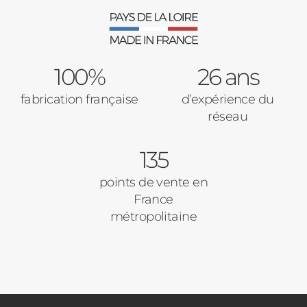
Verrière intérieures
Type de logement
100%
Baies Vitrées
26 ans
fabrication française
d’expérience du
Pavillon
réseau
Porte d'entrée
Appartement
135
Autre
Volets Roulants
points de vente en
France
Vos disponibilités
métropolitaine
Pergolas
Carports