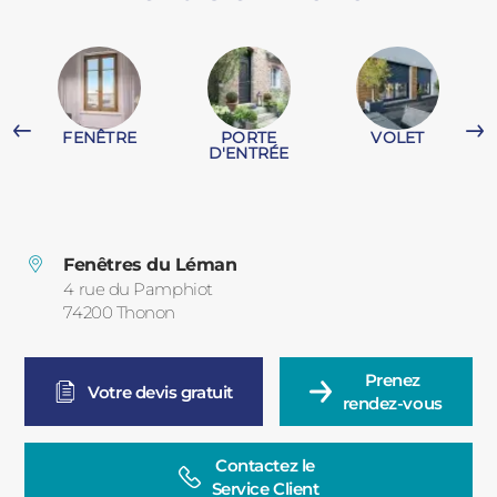
PORTAILS ET PORTILLONS
CARPORTS
PVC
FENÊTRE
PORTE
VOLET
CLÔTURES
D'ENTRÉE
Fenêtres du Léman
4 rue du Pamphiot
74200
Thonon
France
ALUMINIUM
Prenez

Votre devis gratuit
rendez-vous
Contactez le

Service Client