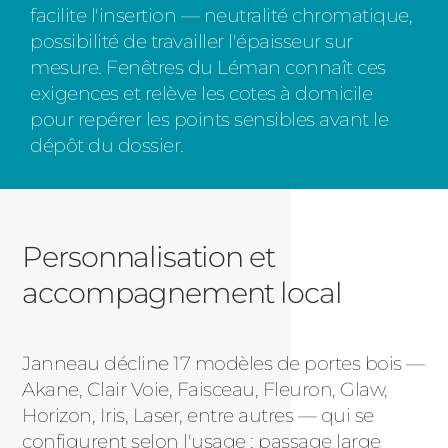
facilite l'insertion — neutralité chromatique,
possibilité de travailler l'épaisseur sur
mesure. Fenêtres du Léman connaît ces
exigences et relève les cotes à domicile
pour repérer les points sensibles avant le
dépôt du dossier.
Personnalisation et
accompagnement local
Janneau décline 17 modèles de portes bois —
Akane, Clair Voie, Faisceau, Fleuron, Glaw,
Horizon, Iris, Laser, entre autres — qui se
configurent selon l'usage : passage large