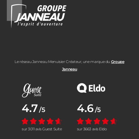
Le réseau Janneau Menuisier Créateur, une marque du
Groupe
Janneau
Note moyenne :
4.7
Note moyenne :
4.6
/5
/5
sur 3011 avis Guest Suite
sur 3663 avis Eldo