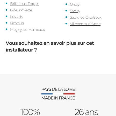
Briis-sous-Forges
Orsay
Gif-sur-Yvette
Saclay
Les Ulis
Saulx-les-Chartreux
Limours
Villebon-sur-Yvette
Magny-les-Hameaux
Vous souhaitez en savoir plus sur cet
installateur ?
100%
26 ans