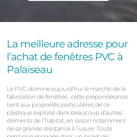
PORTAILS ET PORTILLONS
CARPORTS
PVC
CLÔTURES
La meilleure adresse pour
l’achat de fenêtres PVC à
Palaiseau
Le PVC domine aujourd’hui le marché de la
ALUMINIUM
fabrication de fenêtres : cette prépondérance
tient aux propriétés particulières de ce
plastique exploité dans beaucoup d’autres
éléments de l’habitat, en raison notamment
de sa grande résistance à l’usure. Toute
personne engagée dans un projet de