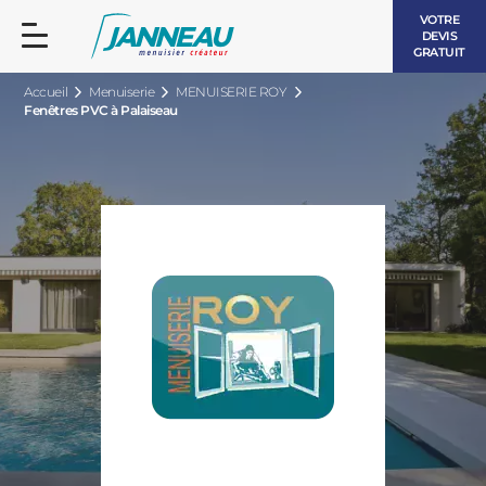
VOTRE
DEVIS
GRATUIT
Accueil
Menuiserie
MENUISERIE ROY
Fenêtres PVC à Palaiseau
FENÊTRES ET PORTES-FENÊTRES
LES CONTEMPORAINES
BAIES VITRÉES
LES INTEMPORELLES
PORTES D’ENTRÉE
BOIS
VOLETS ROULANTS
LES LUMINEUSES
PERGOLAS