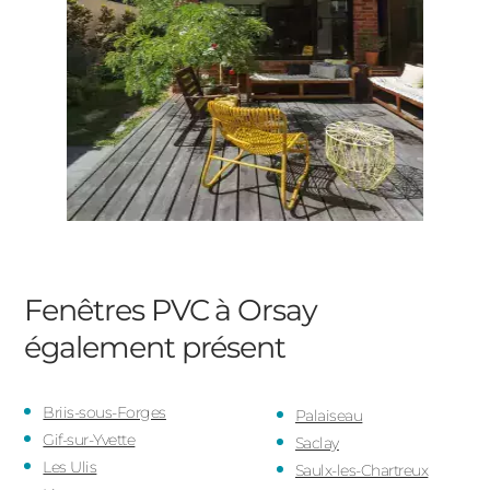
Fenêtres PVC à Orsay
également présent
Briis-sous-Forges
Palaiseau
Gif-sur-Yvette
Saclay
Les Ulis
Saulx-les-Chartreux