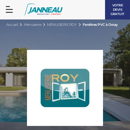
VOTRE
DEVIS
GRATUIT
Accueil
Menuiserie
MENUISERIE ROY
Fenêtres PVC à Orsay
FENÊTRES ET PORTES-FENÊTRES
LES CONTEMPORAINES
BAIES VITRÉES
LES INTEMPORELLES
PORTES D’ENTRÉE
BOIS
VOLETS ROULANTS
LES LUMINEUSES
PERGOLAS