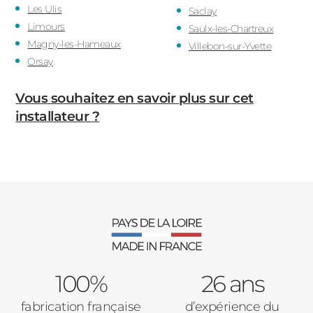
Les Ulis
Saclay
Limours
Saulx-les-Chartreux
Magny-les-Hameaux
Villebon-sur-Yvette
Orsay
Vous souhaitez en savoir plus sur cet
installateur ?
100%
26 ans
fabrication française
d’expérience du