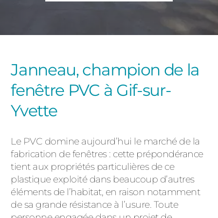
PORTAILS ET PORTILLONS
CARPORTS
PVC
CLÔTURES
Janneau, champion de la
fenêtre PVC à Gif-sur-
Yvette
Le PVC domine aujourd’hui le marché de la
ALUMINIUM
fabrication de fenêtres : cette prépondérance
tient aux propriétés particulières de ce
plastique exploité dans beaucoup d’autres
éléments de l’habitat, en raison notamment
de sa grande résistance à l’usure. Toute
personne engagée dans un projet de