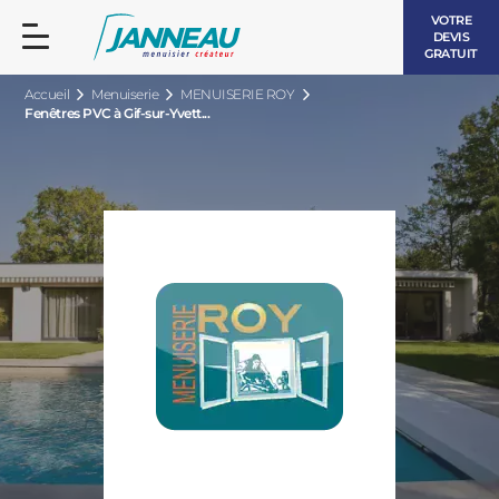
VOTRE
DEVIS
GRATUIT
Accueil
Menuiserie
MENUISERIE ROY
Fenêtres PVC à Gif-sur-Yvett...
FENÊTRES ET PORTES-FENÊTRES
LES CONTEMPORAINES
BAIES VITRÉES
LES INTEMPORELLES
PORTES D’ENTRÉE
BOIS
VOLETS ROULANTS
LES LUMINEUSES
PERGOLAS