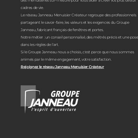
des menuiseries sur-mesure pour vous aider à créer vos plus beaux
cadres de vie.
Le réseau Janneau Menuisier Créateur regroupe des professionnels
partageant le savoir-faire, les valeurs et les exigences du Groupe
Janneau, fabricant français de fenêtres et portes.
Notre métier : un conseil personnalisé, des métrés précis et une pos
dans les règles de l'art.
Si le Groupe Janneau nous a choisis, c'est parce que nous sommes
animés par le même engagement, votre satisfaction.
Rejoignez le réseau Janneau Menuisier Créateur