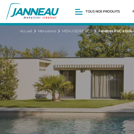
TOUS NOS PRODUITS
Accueil
Menuiserie
MENUISERIE ROY
Fenêtres PVC à Briis-
Fenêtres et Portes-fenêtres
Baies vitrées
Portes d’entrée
Volets roulants
Pergolas
Portails et portillons
Carports
Clôtures