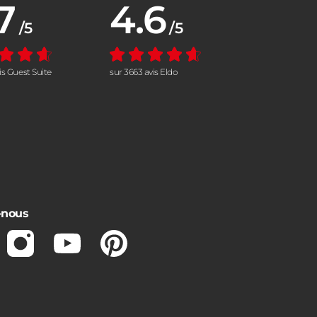
7
4.6
nne :
Note moyenne :
/5
/5
vis Guest Suite
sur 3663 avis Eldo
-nous
ebook
Instagram
Youtube
Pinterest