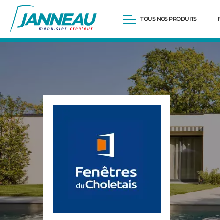
TOUS NOS PRODUITS
Fenêtres et Portes-fenêtres
Baies vitrées
Portes d’entrée
Volets roulants
Pergolas
Portails et portillons
Carports
Clôtures