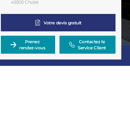
49300
Cholet
France
Votre devis gratuit
Prenez

Contactez le

rendez-vous
Service Client
Consulter