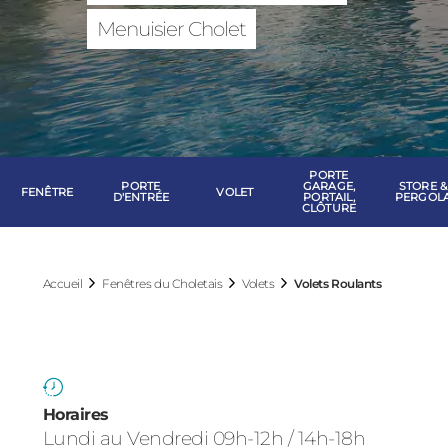
Fenêtres du Cho
Menuisier Cholet
PORTE
PORTE
GARAGE,
STORE &
FENÊTRE
VOLET
D'ENTRÉE
PORTAIL,
PERGOL
CLÔTURE
Accueil
Fenêtres du Choletais
Volets
Volets Roulants
Horaires
Lundi au Vendredi 09h-12h / 14h-18h