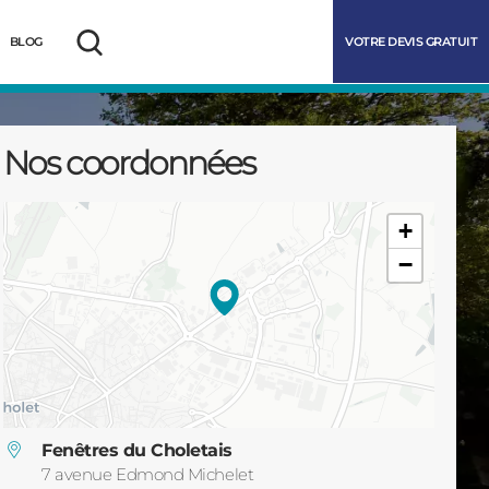
VOTRE DEVIS GRATUIT
BLOG
Rechercher
Nos coordonnées
+
−
marrer
Fenêtres du Choletais
7 avenue Edmond Michelet