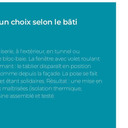
un choix selon le bâti
serie, à l'extérieur, en tunnel ou
 bloc-baie. La fenêtre avec volet roulant
ant : le tablier disparaît en position
 comme depuis la façade. La pose se fait
et étant solidaires. Résultat : une mise en
maîtrisées (isolation thermique,
sine assemblé et testé.