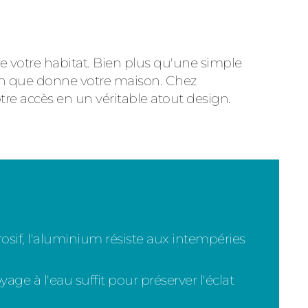
de votre habitat. Bien plus qu'une simple
sion que donne votre maison. Chez
re accès en un véritable atout design.
osif, l'aluminium résiste aux intempéries
ge à l'eau suffit pour préserver l'éclat