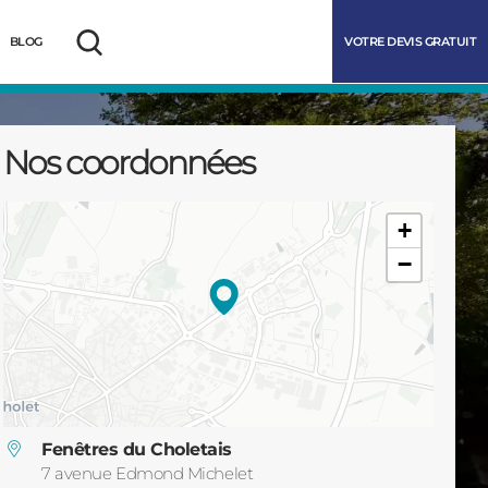
VOTRE DEVIS GRATUIT
BLOG
Rechercher
Nos coordonnées
+
−
marrer
Fenêtres du Choletais
7 avenue Edmond Michelet