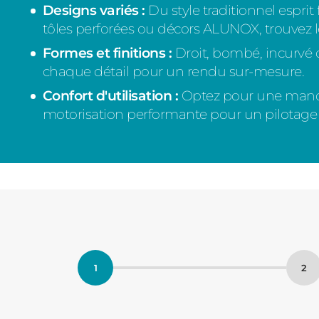
Designs variés :
Du style traditionnel espri
tôles perforées ou décors ALUNOX, trouvez 
Formes et finitions :
Droit, bombé, incurvé
chaque détail pour un rendu sur-mesure.
Confort d'utilisation :
Optez pour une manœ
motorisation performante pour un pilotage à