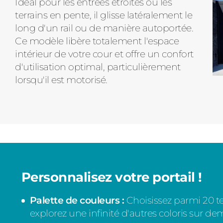
Idéal pour les entrées étroites ou les
terrains en pente, il glisse latéralement le
long d'un rail ou de manière autoportée.
Ce modèle libère totalement l'espace
intérieur de votre cour et offre un confort
d'utilisation optimal, particulièrement
lorsqu'il est motorisé.
Personnalisez votre portail !
Palette de couleurs :
Choisissez parmi 20 te
explorez une infinité d'autres coloris sur 