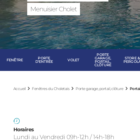
Fenêtres du Cho
Menuisier Cholet
PORTE
PORTE
GARAGE,
STORE &
FENÊTRE
VOLET
D'ENTRÉE
PORTAIL,
PERGOL
CLÔTURE
Accueil
Fenêtres du Choletais
Porte garage, portail, clôture
Portai
Horaires
Lundi au Vendredi 09h-12h / 14h-18h