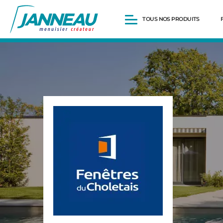
TOUS NOS PRODUITS
Fenêtres et Portes-fenêtres
Baies vitrées
Portes d’entrée
Volets roulants
Pergolas
Portails et portillons
Carports
Clôtures