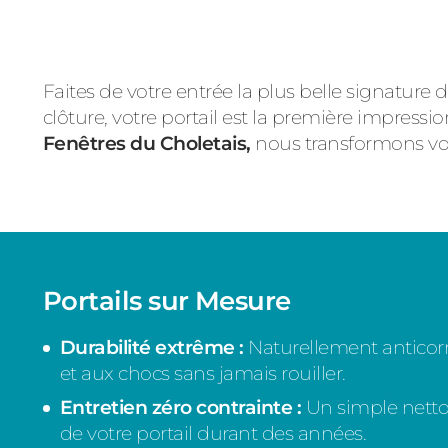
Faites de votre entrée la plus belle signature 
clôture, votre portail est la première impres
Fenêtres du Choletais,
nous transformons vot
Portails sur Mesure
Durabilité extrême :
Naturellement anticorr
et aux chocs sans jamais rouiller.
Entretien zéro contrainte :
Un simple nettoya
de votre portail durant des années.