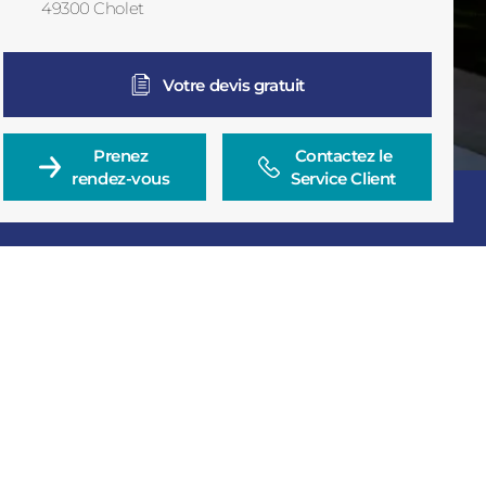
49300
Cholet
France
Votre devis gratuit
Prenez

Contactez le

rendez-vous
Service Client
Consulter