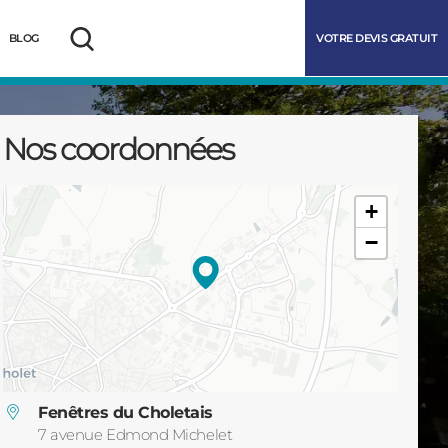
VOTRE DEVIS GRATUIT
BLOG
Rechercher
Nos coordonnées
+
−
marrer
Fenêtres du Choletais
7 avenue Edmond Michelet