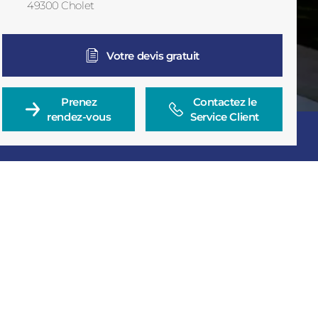
49300
Cholet
France
Votre devis gratuit
Prenez

Contactez le

rendez-vous
Service Client
Consulter