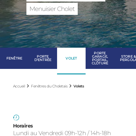
Fenêtres du Cho
Menuisier Cholet
PORTE
PORTE
GARAGE,
STORE &
FENÊTRE
VOLET
D'ENTRÉE
PORTAIL,
PERGOL
CLÔTURE
Accueil
Fenêtres du Choletais
Volets
Horaires
Lundi au Vendredi 09h-12h / 14h-18h