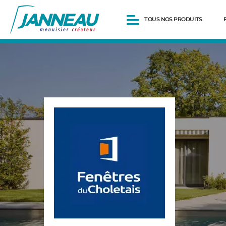
TOUS NOS PRODUITS
Fenêtres et Portes-fenêtres
Baies vitrées
Portes d’entrée
Volets roulants
Pergolas
Portails et portillons
Carports
Clôtures