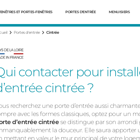
FENÊTRES ET PORTES-FENÊTRES
PORTES D'ENTRÉE
MENUISIERS
cueil
Portes d'entrée
Cintrée
Qui contacter pour instal
d’entrée cintrée ?
ous recherchez une porte d’entrée aussi charmante 
Dé
ompre avec les formes classiques, optez pour un m
orte d’entrée cintrée
se distingue par son arrondi
mmanquablement la douceur. Elle saura apporter un
n mettant en valeur le mur principal de votre loge