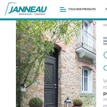
TOUS NOS PRODUITS
Ac
Fenêtres et Portes-fenêtres
Baies vitrées
Portes d’entrée
Volets roulants
Pergolas
Portails et portillons
Carports
Clôtures
V
r
p
i
e