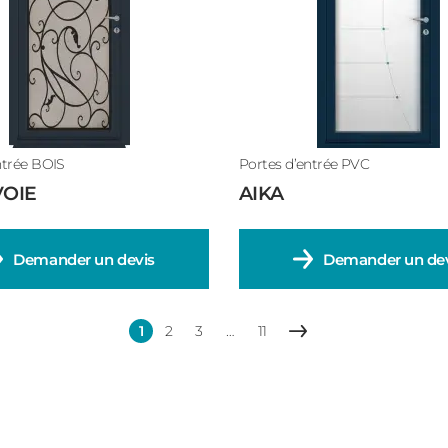
ntrée BOIS
Portes d’entrée PVC
VOIE
AIKA
Demander un devis
Demander un dev
1
2
3
…
11
Page
Page
Page
Dernière
Page
courante
page
suivante