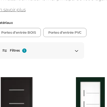
n savoir plus
tériaux
Consulter
Portes d’entrée BOIS
Portes d’entrée PVC
Filtres
1
Découvrez
2 vantaux
Pleine
Avec imposte
Avec tierce