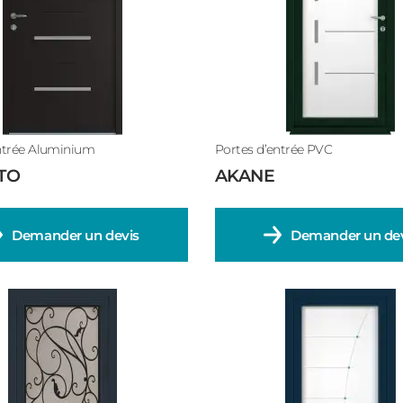
Cintrée
De service
Double battant
Fermière
ntrée Aluminium
Portes d’entrée PVC
TO
AKANE
Demander un devis
Demander un dev