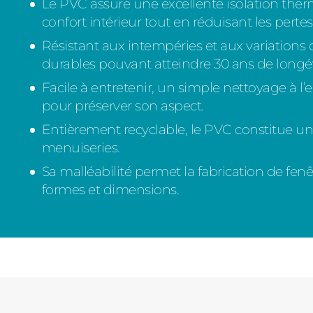
Le PVC assure une excellente isolation ther
confort intérieur tout en réduisant les pertes
Résistant aux intempéries et aux variations d
durables pouvant atteindre 30 ans de longév
Facile à entretenir, un simple nettoyage à l’e
pour préserver son aspect.
Entièrement recyclable, le PVC constitue un
menuiseries.
Sa malléabilité permet la fabrication de fen
formes et dimensions.