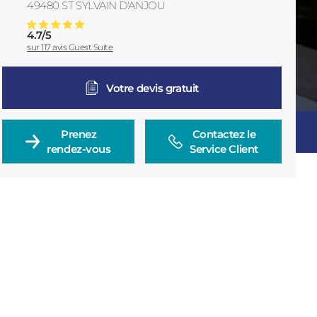
49480
ST SYLVAIN D'ANJOU
France
4.7
/
5
Pose De Fenêtres Pvc à Angers
Note moyenne :
sur
117
avis Guest Suite
Votre devis gratuit
Prenez

Contactez le

rendez-vous
Service Client
Consulter