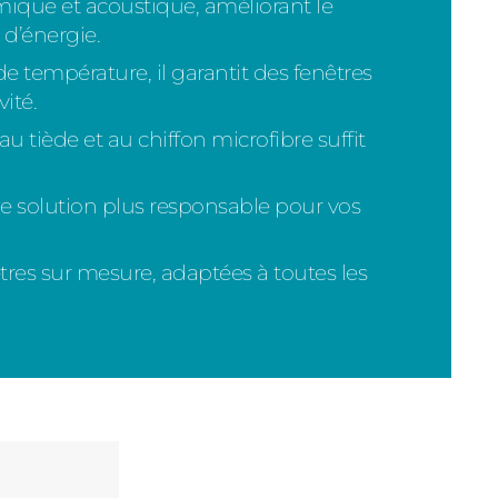
mique et acoustique, améliorant le
 d’énergie.
e température, il garantit des fenêtres
ité.
au tiède et au chiffon microfibre suffit
e solution plus responsable pour vos
êtres sur mesure, adaptées à toutes les