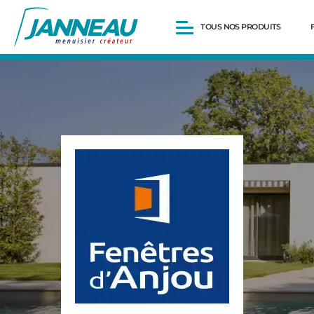
TOUS NOS PRODUITS
Fenêtres et Portes-fenêtres
Baies vitrées
Portes d’entrée
Volets roulants
Pergolas
Portails et portillons
Carports
Clôtures