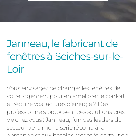
PORTAILS ET PORTILLONS
CARPORTS
PVC
CLÔTURES
Janneau, le fabricant de
fenêtres à Seiches-sur-le-
Loir
Vous envisagez de changer les fenêtres de
ALUMINIUM
votre logement pour en améliorer le confort
et réduire vos factures d’énergie ? Des
professionnels proposent des solutions près
de chez vous : Janneau, l’un des leaders du
secteur de la menuiserie répond à la
demande et aux besoins recensés partout en