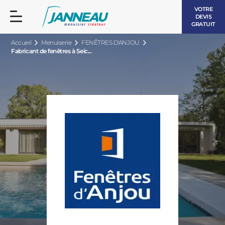
VOTRE
DEVIS
GRATUIT
Accueil
Menuiserie
FENÊTRES D'ANJOU
Fabricant de fenêtres à Seic...
FENÊTRES ET PORTES-FENÊTRES
LES CONTEMPORAINES
BAIES VITRÉES
LES INTEMPORELLES
PORTES D’ENTRÉE
BOIS
VOLETS ROULANTS
LES LUMINEUSES
PERGOLAS