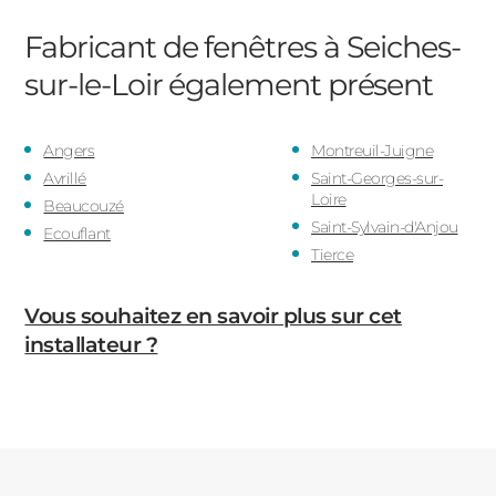
Fabricant de fenêtres à Seiches-
sur-le-Loir
également présent
Angers
Montreuil-Juigne
Avrillé
Saint-Georges-sur-
Loire
Beaucouzé
Saint-Sylvain-d'Anjou
Ecouflant
Tierce
Vous souhaitez en savoir plus sur cet
installateur ?