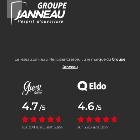
Le réseau Janneau Menuisier Créateur, une marque du
Groupe
Janneau
Note moyenne :
4.7
Note moyenne :
4.6
/5
/5
sur 3011 avis Guest Suite
sur 3663 avis Eldo