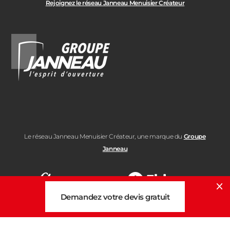
Rejoignez le réseau Janneau Menuisier Créateur
Le réseau Janneau Menuisier Créateur, une marque du
Groupe
Janneau
Cl
Demandez votre devis gratuit
Note moyenne :
4.7
Note moyenne :
4.6
/5
/5