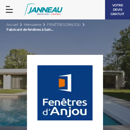
VOTRE
DEVIS
GRATUIT
Accueil
Menuiserie
FENÊTRES D'ANJOU
Fabricant de fenêtres à Sain...
FENÊTRES ET PORTES-FENÊTRES
LES CONTEMPORAINES
BAIES VITRÉES
LES INTEMPORELLES
PORTES D’ENTRÉE
BOIS
VOLETS ROULANTS
LES LUMINEUSES
PERGOLAS