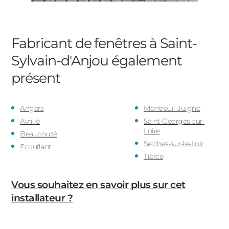
Fabricant de fenêtres à Saint-
Sylvain-d'Anjou
également
présent
Angers
Montreuil-Juigne
Avrillé
Saint-Georges-sur-
Loire
Beaucouzé
Seiches-sur-le-Loir
Ecouflant
Tierce
Vous souhaitez en savoir plus sur cet
installateur ?