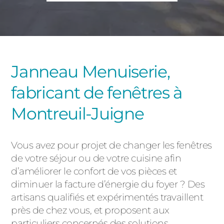
PORTAILS ET PORTILLONS
CARPORTS
PVC
CLÔTURES
Janneau Menuiserie,
fabricant de fenêtres à
Montreuil-Juigne
Vous avez pour projet de changer les fenêtres
ALUMINIUM
de votre séjour ou de votre cuisine afin
d’améliorer le confort de vos pièces et
diminuer la facture d’énergie du foyer ? Des
artisans qualifiés et expérimentés travaillent
près de chez vous, et proposent aux
particuliers concernés des solutions