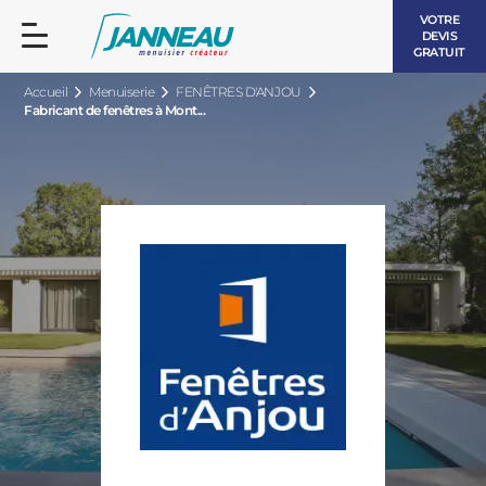
VOTRE
DEVIS
GRATUIT
Accueil
Menuiserie
FENÊTRES D'ANJOU
Fabricant de fenêtres à Mont...
FENÊTRES ET PORTES-FENÊTRES
LES CONTEMPORAINES
BAIES VITRÉES
LES INTEMPORELLES
PORTES D’ENTRÉE
BOIS
VOLETS ROULANTS
LES LUMINEUSES
PERGOLAS