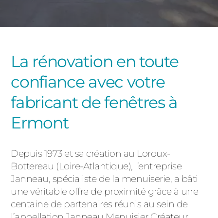
PORTAILS ET PORTILLONS
CARPORTS
PVC
La rénovation en toute
CLÔTURES
confiance avec votre
fabricant de fenêtres à
Ermont
ALUMINIUM
Depuis 1973 et sa création au Loroux-
Bottereau (Loire-Atlantique), l’entreprise
Janneau, spécialiste de la menuiserie, a bâti
une véritable offre de proximité grâce à une
centaine de partenaires réunis au sein de
l’appellation Janneau Menuisier Créateur