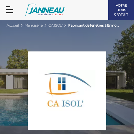
VOTRE
DEVIS
GRATUIT
Accueil
Menuiserie
CA ISOL'
Fabricant de fenêtres à Ermo...
FENÊTRES ET PORTES-FENÊTRES
LES CONTEMPORAINES
BAIES VITRÉES
LES INTEMPORELLES
PORTES D’ENTRÉE
BOIS
VOLETS ROULANTS
LES LUMINEUSES
PERGOLAS