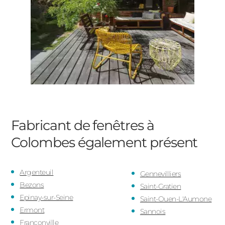
Fabricant de fenêtres à
Colombes
également présent
Argenteuil
Gennevilliers
Bezons
Saint-Gratien
Epinay-sur-Seine
Saint-Ouen-L'Aumone
Ermont
Sannois
Franconville