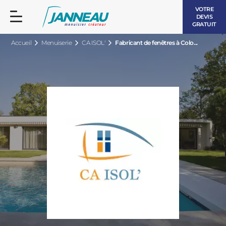
VOTRE
DEVIS
GRATUIT
Accueil
Menuiserie
CA ISOL'
Fabricant de fenêtres à Colo...
FENÊTRES ET PORTES-FENÊTRES
LES CONTEMPORAINES
BAIES VITRÉES
LES INTEMPORELLES
PORTES D’ENTRÉE
BOIS
VOLETS ROULANTS
LES LUMINEUSES
PERGOLAS