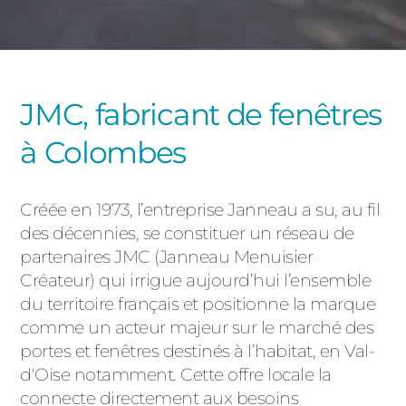
PORTAILS ET PORTILLONS
CARPORTS
PVC
JMC, fabricant de fenêtres
CLÔTURES
à Colombes
Créée en 1973, l’entreprise Janneau a su, au fil
des décennies, se constituer un réseau de
partenaires JMC (Janneau Menuisier
ALUMINIUM
Créateur) qui irrigue aujourd’hui l’ensemble
du territoire français et positionne la marque
comme un acteur majeur sur le marché des
portes et fenêtres destinés à l’habitat, en Val-
d'Oise notamment. Cette offre locale la
connecte directement aux besoins