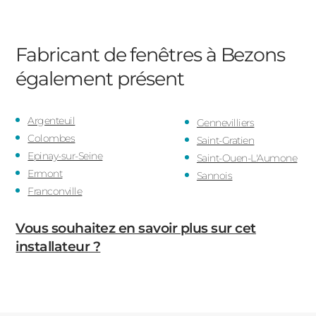
Fabricant de fenêtres à Bezons
également présent
Argenteuil
Gennevilliers
Colombes
Saint-Gratien
Epinay-sur-Seine
Saint-Ouen-L'Aumone
Ermont
Sannois
Franconville
Vous souhaitez en savoir plus sur cet
installateur ?