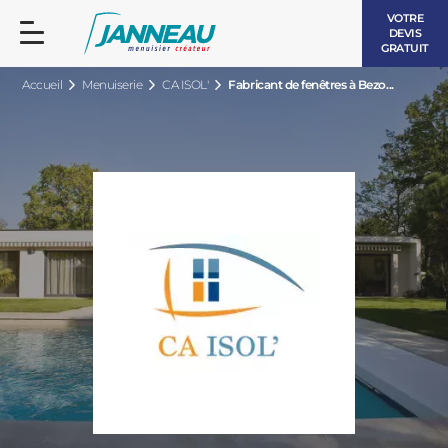
VOTRE
DEVIS
GRATUIT
Accueil
Menuiserie
CA ISOL'
Fabricant de fenêtres à Bezo...
FENÊTRES ET PORTES-FENÊTRES
LES CONTEMPORAINES
BAIES VITRÉES
LES INTEMPORELLES
PORTES D’ENTRÉE
BOIS
VOLETS ROULANTS
LES LUMINEUSES
PERGOLAS