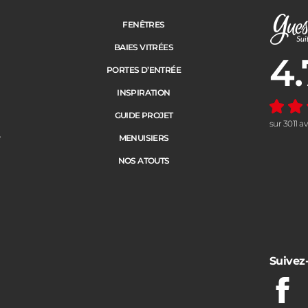
FENÊTRES
BAIES VITRÉES
4.
Note moye
PORTES D’ENTRÉE
INSPIRATION
GUIDE PROJET
sur 3011 a
e
MENUISIERS
NOS ATOUTS
Suivez
Fac