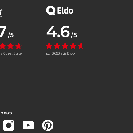
7
4.6
nne :
Note moyenne :
/5
/5
vis Guest Suite
sur 3663 avis Eldo
-nous
ebook
Instagram
Youtube
Pinterest