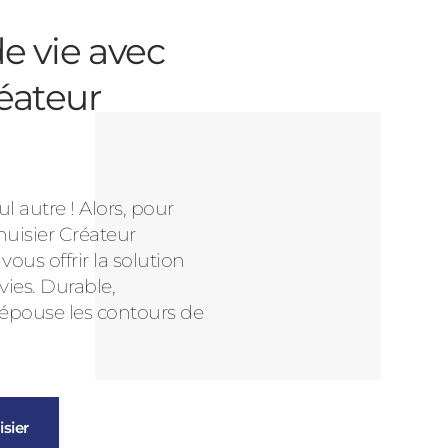
e vie avec
éateur
l autre ! Alors, pour
nuisier Créateur
us offrir la solution
vies. Durable,
 épouse les contours de
sier