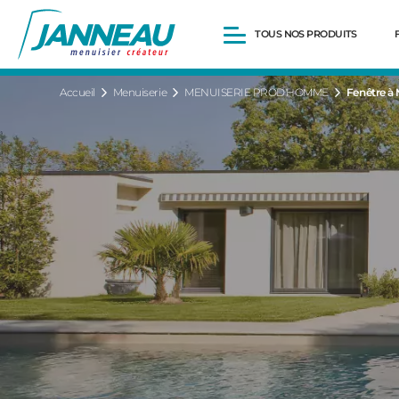
TOUS NOS PRODUITS
Accueil
Menuiserie
MENUISERIE PROD'HOMME
Fenêtre à
Fenêtres et Portes-fenêtres
Baies vitrées
Portes d’entrée
Volets roulants
Pergolas
Portails et portillons
Carports
Clôtures