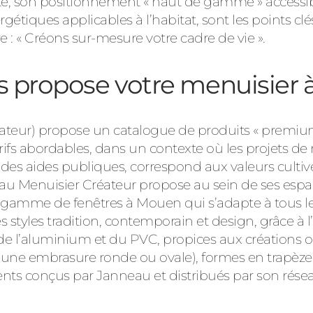
ité, son positionnement « haut de gamme » accessib
tiques applicables à l’habitat, sont les points clés
: « Créons sur-mesure votre cadre de vie ».
es propose votre menuisier
teur) propose un catalogue de produits « premium
rifs abordables, dans un contexte où les projets de
 des aides publiques, correspond aux valeurs culti
au Menuisier Créateur propose au sein de ses espa
amme de fenêtres à Mouen qui s’adapte à tous les 
styles tradition, contemporain et design, grâce à l’
 de l’aluminium et du PVC, propices aux créations o
 une embrasure ronde ou ovale), formes en trapèze, 
nts conçus par Janneau et distribués par son résea