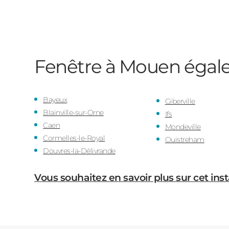
Fenêtre à Mouen
égal
Bayeux
Giberville
Blainville-sur-Orne
Ifs
Caen
Mondeville
Cormelles-le-Royal
Ouistreham
Douvres-la-Délivrande
Vous souhaitez en savoir plus sur cet inst