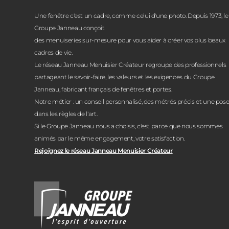
Une fenêtre c'est un cadre, comme celui d'une photo. Depuis 1973, le
Groupe Janneau conçoit
des menuiseries sur-mesure pour vous aider à créer vos plus beaux
cadres de vie.
Le réseau Janneau Menuisier Créateur regroupe des professionnels
partageant le savoir-faire, les valeurs et les exigences du Groupe
Janneau, fabricant français de fenêtres et portes.
Notre métier : un conseil personnalisé, des métrés précis et une pos
dans les règles de l'art.
Si le Groupe Janneau nous a choisis, c'est parce que nous sommes
animés par le même engagement, votre satisfaction.
Rejoignez le réseau Janneau Menuisier Créateur