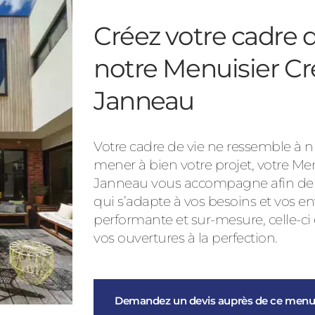
Créez votre cadre d
notre Menuisier Cr
Janneau
Votre cadre de vie ne ressemble à nu
mener à bien votre projet, votre Me
Janneau vous accompagne afin de vo
qui s’adapte à vos besoins et vos en
performante et sur-mesure, celle-ci
vos ouvertures à la perfection.
Demandez un devis auprès de ce menui