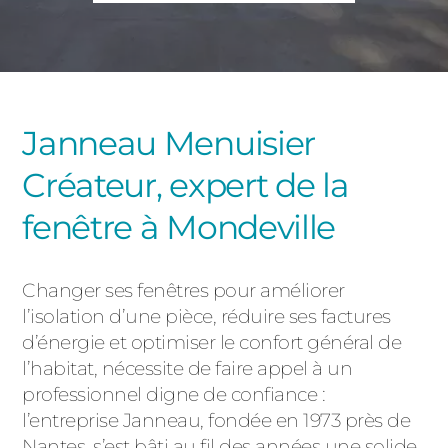
PORTAILS ET PORTILLONS
CARPORTS
PVC
CLÔTURES
Janneau Menuisier
Créateur, expert de la
fenêtre à Mondeville
Changer ses fenêtres pour améliorer
ALUMINIUM
l’isolation d’une pièce, réduire ses factures
d’énergie et optimiser le confort général de
l’habitat, nécessite de faire appel à un
professionnel digne de confiance :
l’entreprise Janneau, fondée en 1973 près de
Nantes, s’est bâti au fil des années une solide