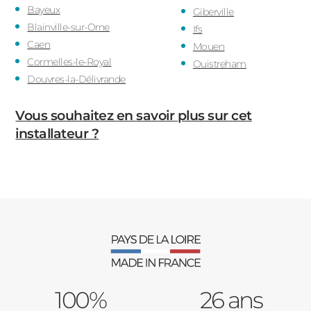
Bayeux
Giberville
Blainville-sur-Orne
Ifs
Caen
Mouen
Cormelles-le-Royal
Ouistreham
Douvres-la-Délivrande
Vous souhaitez en savoir plus sur cet
installateur ?
100%
26 ans