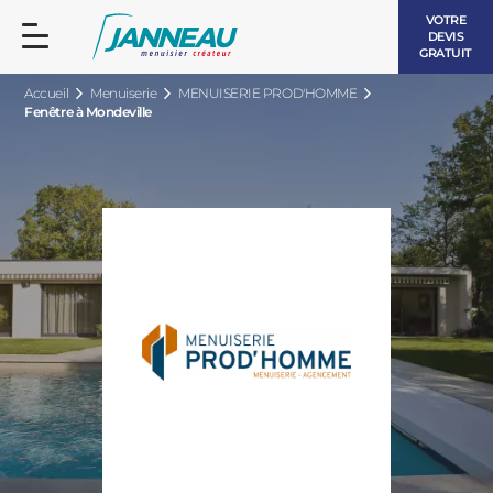
VOTRE
DEVIS
GRATUIT
Accueil
Menuiserie
MENUISERIE PROD'HOMME
Fenêtre à Mondeville
FENÊTRES ET PORTES-FENÊTRES
LES CONTEMPORAINES
BAIES VITRÉES
LES INTEMPORELLES
PORTES D’ENTRÉE
BOIS
VOLETS ROULANTS
LES LUMINEUSES
PERGOLAS