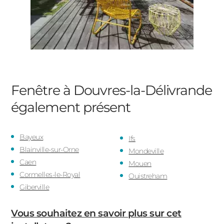
Fenêtre à Douvres-la-Délivrande
également présent
Bayeux
Ifs
Blainville-sur-Orne
Mondeville
Caen
Mouen
Cormelles-le-Royal
Ouistreham
Giberville
Vous souhaitez en savoir plus sur cet