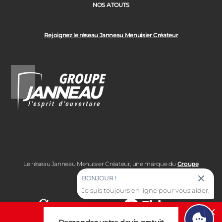
NOS ATOUTS
Rejoignez le réseau Janneau Menuisier Créateur
Le réseau Janneau Menuisier Créateur, une marque du
Groupe
Janneau
BONJOUR !
Je suis toujours en ligne pour vous aider.
1
Cl