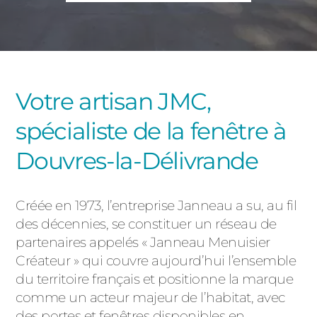
PORTAILS ET PORTILLONS
CARPORTS
PVC
CLÔTURES
Votre artisan JMC,
spécialiste de la fenêtre à
Douvres-la-Délivrande
Créée en 1973, l’entreprise Janneau a su, au fil
ALUMINIUM
des décennies, se constituer un réseau de
partenaires appelés « Janneau Menuisier
Créateur » qui couvre aujourd’hui l’ensemble
du territoire français et positionne la marque
comme un acteur majeur de l’habitat, avec
des portes et fenêtres disponibles en