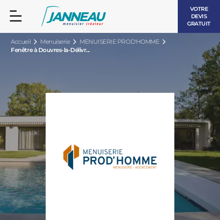
VOTRE
DEVIS
GRATUIT
Accueil
Menuiserie
MENUISERIE PROD'HOMME
Fenêtre à Douvres-la-Délivr...
FENÊTRES ET PORTES-FENÊTRES
LES CONTEMPORAINES
BAIES VITRÉES
LES INTEMPORELLES
PORTES D’ENTRÉE
BOIS
VOLETS ROULANTS
LES LUMINEUSES
PERGOLAS