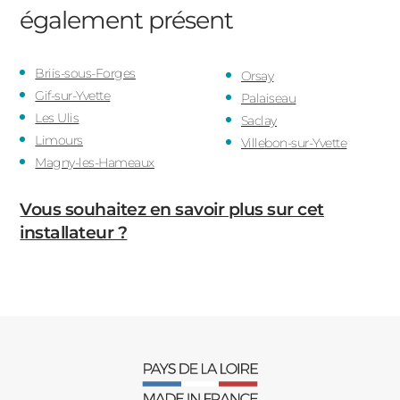
également présent
Briis-sous-Forges
Orsay
Gif-sur-Yvette
Palaiseau
Les Ulis
Saclay
Limours
Villebon-sur-Yvette
Magny-les-Hameaux
Vous souhaitez en savoir plus sur cet
installateur ?