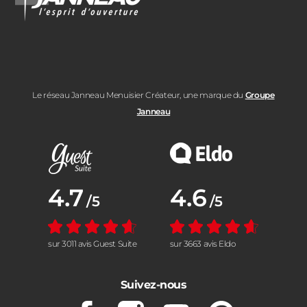
Le réseau Janneau Menuisier Créateur, une marque du
Groupe
Janneau
Note moyenne :
4.7
Note moyenne :
4.6
/5
/5
sur 3011 avis Guest Suite
sur 3663 avis Eldo
Suivez-nous