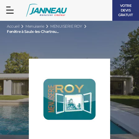
VOTRE
DEVIS
GRATUIT
Accueil
Menuiserie
MENUISERIE ROY
Fenêtre à Saulx-les-Chartreu...
FENÊTRES ET PORTES-FENÊTRES
LES CONTEMPORAINES
BAIES VITRÉES
LES INTEMPORELLES
PORTES D’ENTRÉE
BOIS
VOLETS ROULANTS
LES LUMINEUSES
PERGOLAS