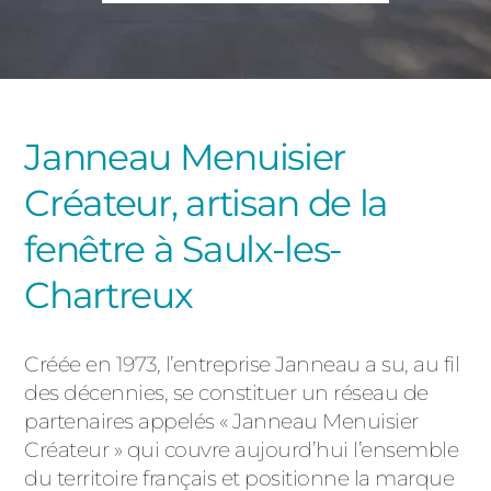
PORTAILS ET PORTILLONS
CARPORTS
PVC
CLÔTURES
Janneau Menuisier
Créateur, artisan de la
fenêtre à Saulx-les-
Chartreux
ALUMINIUM
Créée en 1973, l’entreprise Janneau a su, au fil
des décennies, se constituer un réseau de
partenaires appelés « Janneau Menuisier
Créateur » qui couvre aujourd’hui l’ensemble
du territoire français et positionne la marque