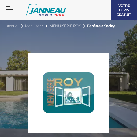
VOTRE
DEVIS
GRATUIT
Accueil
Menuiserie
MENUISERIE ROY
Fenêtre à Saclay
FENÊTRES ET PORTES-FENÊTRES
LES CONTEMPORAINES
BAIES VITRÉES
LES INTEMPORELLES
PORTES D’ENTRÉE
BOIS
VOLETS ROULANTS
LES LUMINEUSES
PERGOLAS