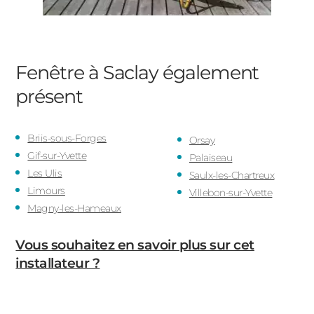
Fenêtre à Saclay
également
présent
Briis-sous-Forges
Orsay
Gif-sur-Yvette
Palaiseau
Les Ulis
Saulx-les-Chartreux
Limours
Villebon-sur-Yvette
Magny-les-Hameaux
Vous souhaitez en savoir plus sur cet
installateur ?