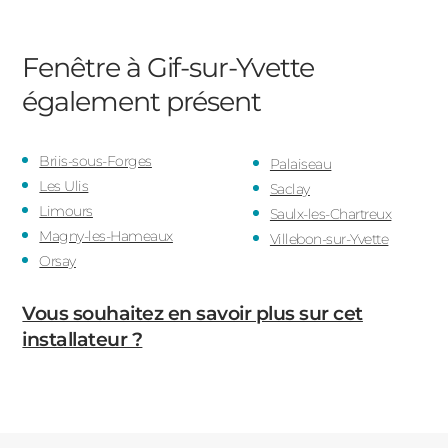
Fenêtre à Gif-sur-Yvette
également présent
Briis-sous-Forges
Palaiseau
Les Ulis
Saclay
Limours
Saulx-les-Chartreux
Magny-les-Hameaux
Villebon-sur-Yvette
Orsay
Vous souhaitez en savoir plus sur cet
installateur ?