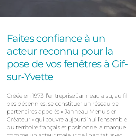
PORTAILS ET PORTILLONS
CARPORTS
PVC
Faites confiance à un
CLÔTURES
acteur reconnu pour la
pose de vos fenêtres à Gif-
sur-Yvette
ALUMINIUM
Créée en 1973, l’entreprise Janneau a su, au fil
des décennies, se constituer un réseau de
partenaires appelés « Janneau Menuisier
Créateur » qui couvre aujourd’hui l’ensemble
du territoire français et positionne la marque
comme un acteur majeur de l’habitat, avec