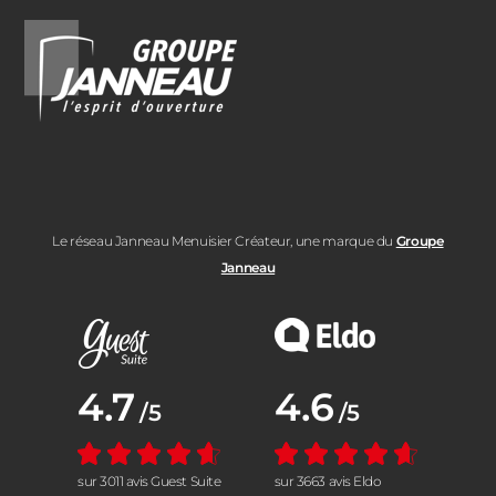
Le réseau Janneau Menuisier Créateur, une marque du
Groupe
Janneau
Note moyenne :
4.7
Note moyenne :
4.6
/5
/5
sur 3011 avis Guest Suite
sur 3663 avis Eldo