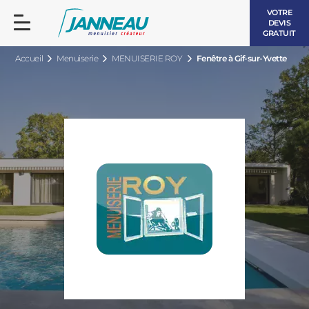
VOTRE
DEVIS
GRATUIT
Accueil
Menuiserie
MENUISERIE ROY
Fenêtre à Gif-sur-Yvette
FENÊTRES ET PORTES-FENÊTRES
LES CONTEMPORAINES
BAIES VITRÉES
LES INTEMPORELLES
PORTES D’ENTRÉE
BOIS
VOLETS ROULANTS
LES LUMINEUSES
PERGOLAS