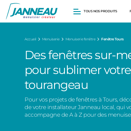
TOUS NOS PRODUITS
Fenêtres et Portes-fenêtres
Accueil
Menuiserie
Menuiserie fenêtre
Fenêtre Tours
Baies vitrées
Portes d’entrée
Des fenêtres sur-m
Volets roulants
Pergolas
pour sublimer votre
Portails et portillons
Carports
Clôtures
tourangeau
Pour vos projets de fenêtres à Tours, déco
de votre installateur Janneau local, qui v
accompagne de A à Z pour des menuiser