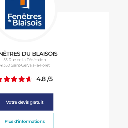
NÊTRES DU BLAISOIS
55 Rue de la Fédération
41350 Saint-Gervais-la-Forêt
4.8
/5
Note moyenne :
Votre devis gratuit
Plus d'informations