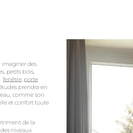
r imaginer des
, petits bois,
ne
fenêtre
,
porte
études prendra en
angeau, comme son
le et confort toute
étriment de la
 des niveaux