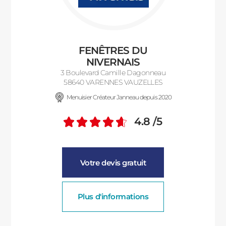
ACIER
FENÊTRES DU
NIVERNAIS
3 Boulevard Camille Dagonneau
58640 VARENNES VAUZELLES
Menuisier Créateur Janneau depuis 2020
4.8
/5
Note moyenne :
Votre devis gratuit
Plus d'informations