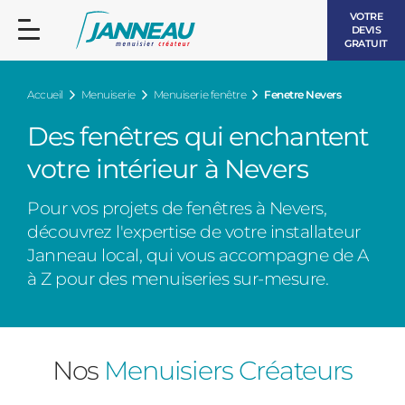
VOTRE
DEVIS
GRATUIT
Accueil
Menuiserie
Menuiserie fenêtre
Fenetre Nevers
Des fenêtres qui enchantent
votre intérieur à Nevers
FENÊTRES ET PORTES-FENÊTRES
Pour vos projets de fenêtres à Nevers,
LES CONTEMPORAINES
découvrez l'expertise de votre installateur
BAIES VITRÉES
Janneau local, qui vous accompagne de A
à Z pour des menuiseries sur-mesure.
LES INTEMPORELLES
PORTES D’ENTRÉE
BOIS
VOLETS ROULANTS
LES LUMINEUSES
Nos
Menuisiers Créateurs
PERGOLAS