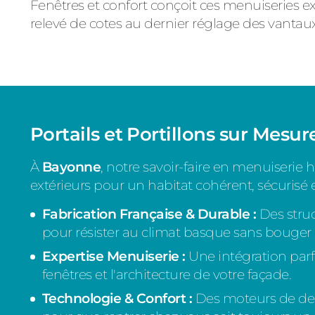
Fenêtres et confort conçoit ces menuiseries 
relevé de cotes au dernier réglage des vantaux
Portails et Portillons sur Mesur
À
Bayonne
, notre savoir-faire en menuiserie
extérieurs pour un habitat cohérent, sécurisé e
Fabrication Française & Durable :
Des stru
pour résister au climat basque sans bouger
Expertise Menuiserie :
Une intégration parfa
fenêtres et l'architecture de votre façade.
Technologie & Confort :
Des moteurs de dern