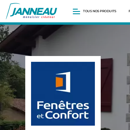
TOUS NOS PRODUITS
Fenêtres et Portes-fenêtres
Baies vitrées
Portes d’entrée
Volets roulants
Pergolas
Portails et portillons
Carports
Clôtures