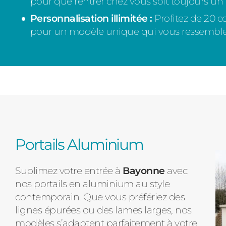
pour que rentrer chez vous soit toujours un p
Personnalisation illimitée :
Profitez de 20 co
pour un modèle unique qui vous ressemble
Portails Aluminium
Sublimez votre entrée à
Bayonne
avec
nos portails en aluminium au style
contemporain. Que vous préfériez des
lignes épurées ou des lames larges, nos
modèles s’adaptent parfaitement à votre