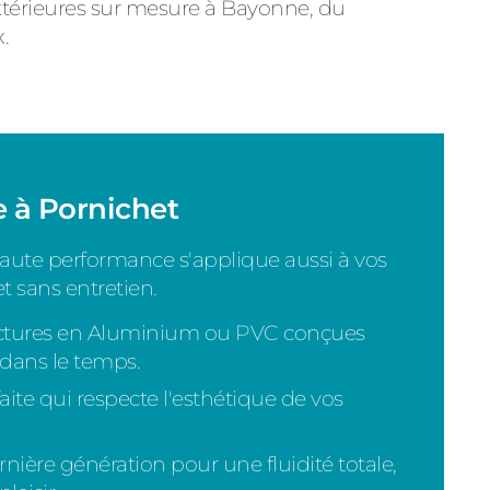
extérieures sur mesure à Bayonne, du
.
e à Pornichet
 haute performance s'applique aussi à vos
t sans entretien.
ctures en Aluminium ou PVC conçues
 dans le temps.
ite qui respecte l'esthétique de vos
ière génération pour une fluidité totale,