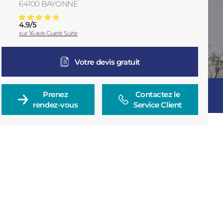
64100
BAYONNE
France
4.9
/
5
Installation De Portails à Bayonne Et Sa Région
Note moyenne :
sur
16
avis Guest Suite
Votre devis gratuit
Prenez

Contactez le

rendez-vous
Service Client
Consulter