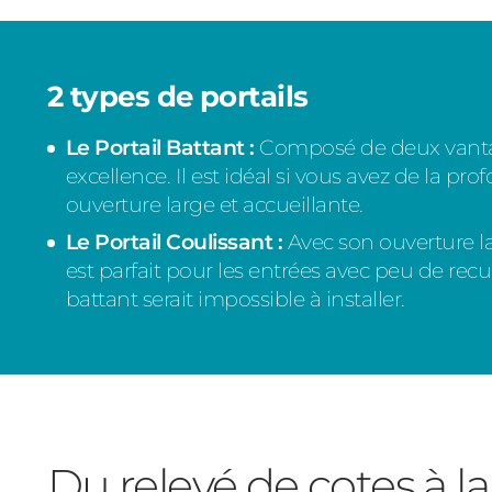
2 types de portails
Le Portail Battant :
Composé de deux vantaux
excellence. Il est idéal si vous avez de la p
ouverture large et accueillante.
Le Portail Coulissant :
Avec son ouverture laté
est parfait pour les entrées avec peu de rec
battant serait impossible à installer.
Du relevé de cotes à l