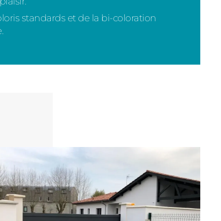
laisir.
loris standards et de la bi-coloration
.