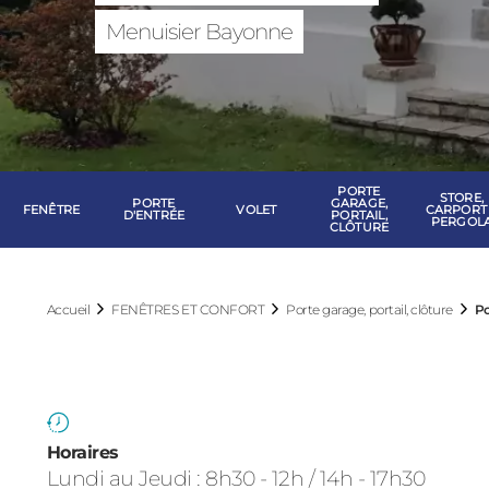
FENÊTRES ET 
Menuisier Bayonne
PORTE
STORE,
PORTE
GARAGE,
FENÊTRE
VOLET
CARPORT
D'ENTRÉE
PORTAIL,
PERGOL
CLÔTURE
Accueil
FENÊTRES ET CONFORT
Porte garage, portail, clôture
Po
Horaires
Lundi au Jeudi : 8h30 - 12h / 14h - 17h30