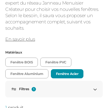
expert du réseau Janneau Menuisier
PORTAILS ET PORTILLONS
Créateur pour choisir vos nouvelles fenêtres.
Selon le besoin, il saura vous proposer un
CARPORTS
accompagnement complet, suivant vos
PVC
souhaits.
CLÔTURES
En savoir plus
Matériaux
Fenêtre BOIS
Fenêtre PVC
Fenêtre Aluminium
ALUMINIUM
Fenêtre Acier
Filtres
1
Porte fenêtre
1
produit