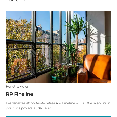
ACIER
Porte fenêtre oscillo battant
Porte fenêtre fixe
Porte fenêtre avec soubassement
Porte fenêtre accordéon
Porte fenêtre 4 vantaux
Porte fenêtre 2 vantaux
Porte fenêtre 1 vantail
Fenêtre Acier
Fenêtre oscillo-battant
RP Fineline
Fenêtre fixe
Les fenêtres et portes-fenêtres RP Fineline vous offre la solution
pour vos projets audacieux.
Fenêtre double battant