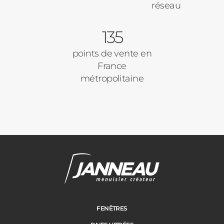
réseau
135
points de vente en
France
métropolitaine
Janneau Menuisier Créateur
Note moyenne :
4.6
/
5
FENÊTRES