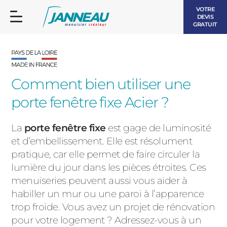
VOTRE
DEVIS
GRATUIT
Comment bien utiliser une
porte fenêtre fixe Acier ?
FENÊTRES ET PORTES-FENÊTRES
LES CONTEMPORAINES
La
porte fenêtre fixe
est gage de luminosité
BAIES VITRÉES
et d’embellissement. Elle est résolument
pratique, car elle permet de faire circuler la
LES INTEMPORELLES
PORTES D’ENTRÉE
lumière du jour dans les pièces étroites. Ces
BOIS
menuiseries peuvent aussi vous aider à
VOLETS ROULANTS
habiller un mur ou une paroi à l’apparence
LES LUMINEUSES
trop froide. Vous avez un projet de rénovation
PERGOLAS
pour votre logement ? Adressez-vous à un