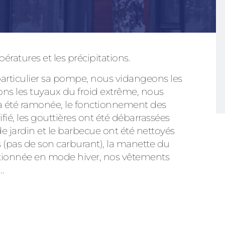
ératures et les précipitations.
Consulter
particulier sa pompe, nous vidangeons les
eons les tuyaux du froid extrême, nous
a été ramonée, le fonctionnement des
ié, les gouttières ont été débarrassées
Découvrez
de jardin et le barbecue ont été nettoyés
s (pas de son carburant), la manette du
ositionnée en mode hiver, nos vêtements
…