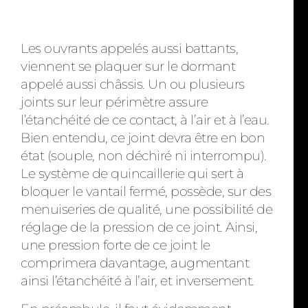
Les ouvrants appelés aussi battants,
viennent se plaquer sur le dormant
appelé aussi châssis. Un ou plusieurs
joints sur leur périmètre assure
l’étanchéité de ce contact, à l’air et à l’eau.
Bien entendu, ce joint devra être en bon
état (souple, non déchiré ni interrompu).
Le système de quincaillerie qui sert à
bloquer le vantail fermé, possède, sur des
menuiseries de qualité, une possibilité de
réglage de la pression de ce joint. Ainsi,
une pression forte de ce joint le
comprimera davantage, augmentant
ainsi l’étanchéité à l’air, et inversement.