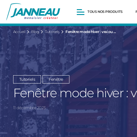
TOUS NOS PRODUITS
Accueil
Blog
Tutoriels
Fenêtre mode hiver : vrai ou ...
Fenêtres et Portes-fenêtres
Baies vitrées
Portes d’entrée
Volets roulants
Aide au
Pergolas
financement
Portails et portillons
Quelles sont les 
Carports
changer les fenê
Tutoriels
Fenêtre
Clôtures
?
Fenêtre mode hiver : v
11 décembre 2023