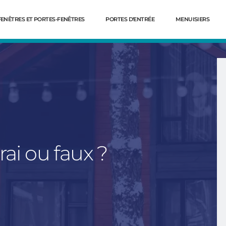
FENÊTRES ET PORTES-FENÊTRES
PORTES D'ENTRÉE
MENUISIERS
22 mai
Fenêtre
15 mai 2023
2025
Pour quelles raisons changer
aides pour
ses fenêtres ?
tres en 2026
rai ou faux ?
Dé