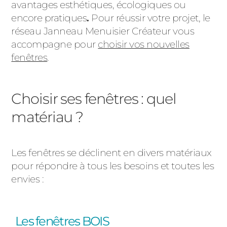
avantages esthétiques, écologiques ou
PORTAILS ET PORTILLONS
encore pratiques
.
Pour réussir votre projet, le
réseau Janneau Menuisier Créateur vous
CARPORTS
accompagne pour
choisir vos nouvelles
PVC
fenêtres
.
CLÔTURES
Choisir ses fenêtres : quel
matériau ?
Les fenêtres se déclinent en divers matériaux
ALUMINIUM
pour répondre à tous les besoins et toutes les
envies :
Les fenêtres BOIS