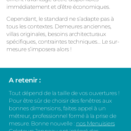
immédiatement et d’être économiques.
Cependant, le standard ne s’adapte pas à
tous les contextes. Demeures anciennes,
villas originales, besoins architecturaux
spécifiques, contraintes techniques… Le sur-
mesure s’imposera alors !
A retenir :
Tout dépend de la taille de vos ouvertures !
Pour être sûr de choisir des fenêtres aux
bonnes dimensions, faites appel à un
métreur, professionnel formé à la prise de
mesure. Bonne nouvelle :
nos
Menuisiers