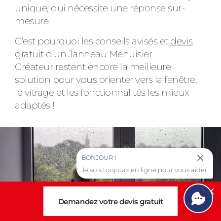
unique, qui nécessite une réponse sur-
mesure.
C’est pourquoi les conseils avisés et
devis
gratuit
d’un Janneau Menuisier
Créateur restent encore la meilleure
solution pour vous orienter vers la fenêtre,
le vitrage et les fonctionnalités les mieux
adaptés !
BONJOUR !
Je suis toujours en ligne pour vous aider.
1
Cl
Demandez votre devis gratuit