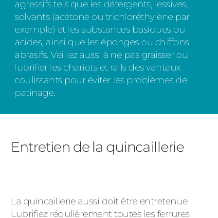
agressifs tels que les détergents, lessives,
solvants (acétone ou trichloréthylène par
exemple) et les substances basiques ou
acides, ainsi que les éponges ou chiffons
abrasifs. Veillez aussi à ne pas graisser ou
lubrifier les chariots et rails des vantaux
coulissants pour éviter les problèmes de
patinage.
Entretien de la quincaillerie
La quincaillerie aussi doit être entretenue !
Lubrifiez régulièrement toutes les ferrures