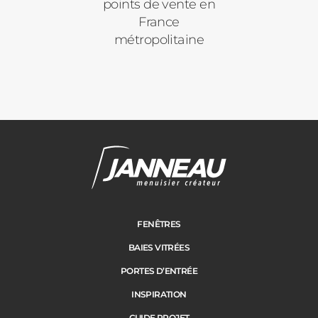
points de vente en
France
métropolitaine
Janneau Menuisier Créateur
Note moyenne :
4.6
/
5
FENÊTRES
BAIES VITRÉES
PORTES D’ENTRÉE
INSPIRATION
GUIDE PROJET