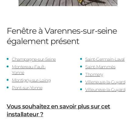
Fenêtre à Varennes-sur-seine
également présent
Champagne-sur-Seine
Saint-Germain-Laval
Montereau-Fault-
Saint-Mammès
Yonne
Thomery
Montigny-sur-Loing
Villeneuve-la-Guyard
Pont-sur-Yonne
Villeuneve-la-Guyard
Vous souhaitez en savoir plus sur cet
installateur ?