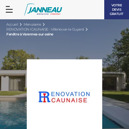
VOTRE
DEVIS
GRATUIT
Accueil
Menuiserie
RENOVATION ICAUNAISE - Villeneuve-la-Guyard
Fenêtre à Varennes-sur-seine
FENÊTRES ET PORTES-FENÊTRES
LES CONTEMPORAINES
BAIES VITRÉES
LES INTEMPORELLES
PORTES D’ENTRÉE
BOIS
VOLETS ROULANTS
LES LUMINEUSES
PERGOLAS