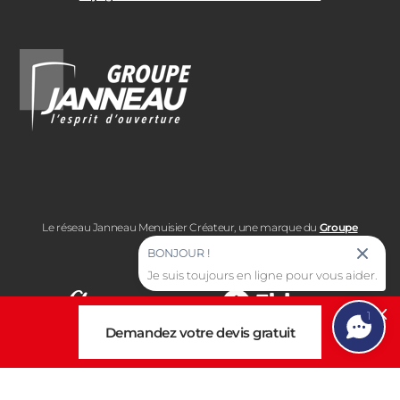
Le réseau Janneau Menuisier Créateur, une marque du
Groupe
Janneau
BONJOUR !
Je suis toujours en ligne pour vous aider.
1
Cl
Demandez votre devis gratuit
Note moyenne :
4.7
Note moyenne :
4.6
/5
/5