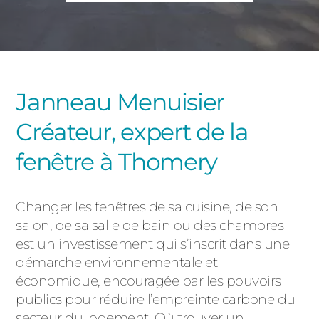
PORTAILS ET PORTILLONS
CARPORTS
PVC
CLÔTURES
Janneau Menuisier
Créateur, expert de la
fenêtre à Thomery
Changer les fenêtres de sa cuisine, de son
ALUMINIUM
salon, de sa salle de bain ou des chambres
est un investissement qui s’inscrit dans une
démarche environnementale et
économique, encouragée par les pouvoirs
publics pour réduire l’empreinte carbone du
secteur du logement. Où trouver un