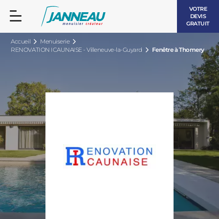
VOTRE
DEVIS
GRATUIT
Accueil
Menuiserie
RENOVATION ICAUNAISE - Villeneuve-la-Guyard
Fenêtre à Thomery
FENÊTRES ET PORTES-FENÊTRES
LES CONTEMPORAINES
BAIES VITRÉES
LES INTEMPORELLES
PORTES D’ENTRÉE
BOIS
VOLETS ROULANTS
LES LUMINEUSES
PERGOLAS