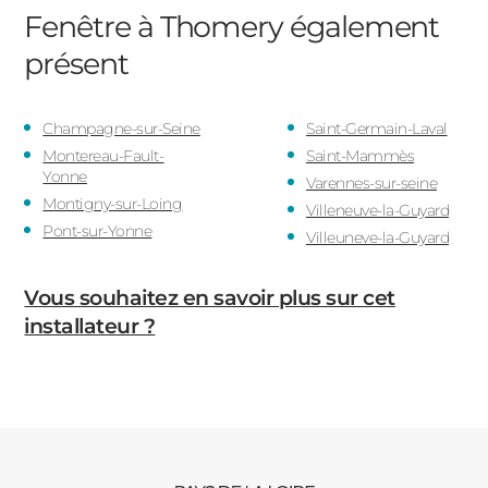
Fenêtre à Thomery
également
présent
Champagne-sur-Seine
Saint-Germain-Laval
Montereau-Fault-
Saint-Mammès
Yonne
Varennes-sur-seine
Montigny-sur-Loing
Villeneuve-la-Guyard
Pont-sur-Yonne
Villeuneve-la-Guyard
Vous souhaitez en savoir plus sur cet
installateur ?