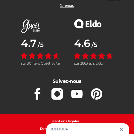
Janneau
Note moyenne :
4.7
Note moyenne :
4.6
/5
/5
sur 3011 avis Guest Suite
sur 3663 avis Eldo
Suivez-nous
Facebook
Instagram
Youtube
Pinterest
Mentions légales
Données personnelles et cookies
BONJOUR !