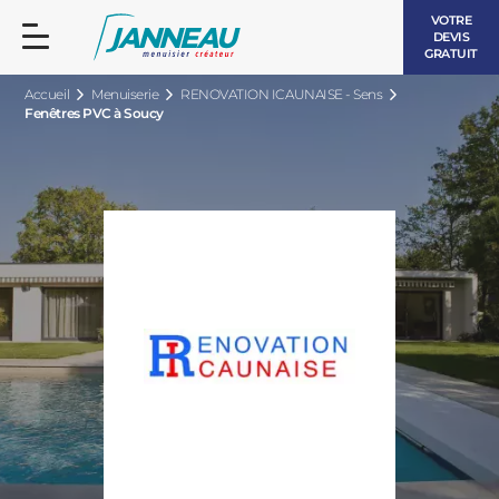
VOTRE
DEVIS
GRATUIT
Accueil
Menuiserie
RENOVATION ICAUNAISE - Sens
Fenêtres PVC à Soucy
FENÊTRES ET PORTES-FENÊTRES
LES CONTEMPORAINES
BAIES VITRÉES
LES INTEMPORELLES
PORTES D’ENTRÉE
BOIS
VOLETS ROULANTS
LES LUMINEUSES
PERGOLAS