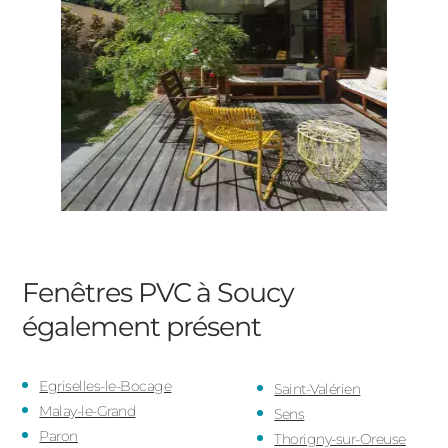
Fenêtres PVC à Soucy
également présent
Egriselles-le-Bocage
Saint-Valérien
Malay-le-Grand
Sens
Paron
Thorigny-sur-Oreuse