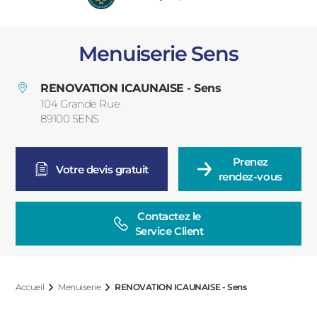
PORTAILS ET PORTILLONS
Menuiserie Sens
CARPORTS
PVC
RENOVATION ICAUNAISE - Sens
CLÔTURES
104 Grande Rue
89100
SENS
France
Prenez

Votre devis gratuit
rendez-vous
Contactez le

ALUMINIUM
Service Client
Accueil
Menuiserie
RENOVATION ICAUNAISE - Sens