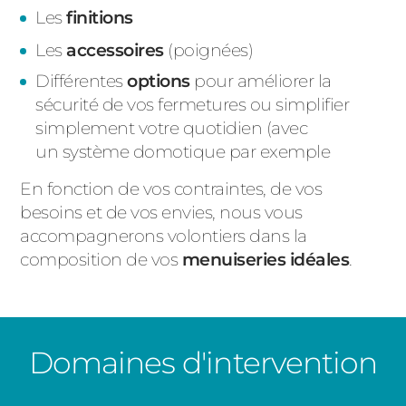
Les
finitions
Les
accessoires
(poignées)
Différentes
options
pour améliorer la
sécurité de vos fermetures ou simplifier
simplement votre quotidien (avec
un système domotique par exemple
En fonction de vos contraintes, de vos
besoins et de vos envies, nous vous
accompagnerons volontiers dans la
composition de vos
menuiseries idéales
.
Domaines d'intervention