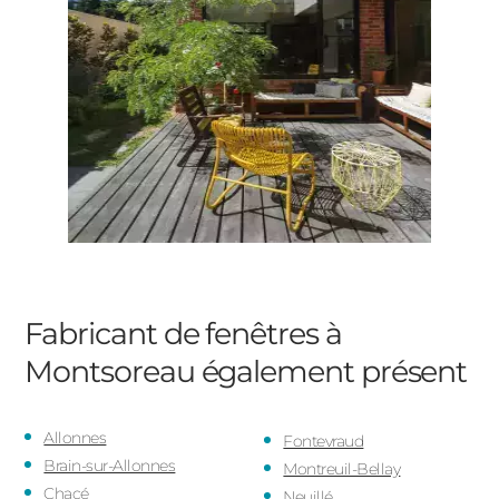
Fabricant de fenêtres à
Montsoreau
également présent
Allonnes
Fontevraud
Brain-sur-Allonnes
Montreuil-Bellay
Chacé
Neuillé