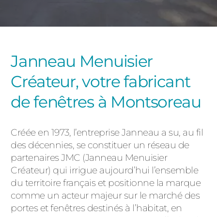
PORTAILS ET PORTILLONS
CARPORTS
PVC
Janneau Menuisier
CLÔTURES
Créateur, votre fabricant
de fenêtres à Montsoreau
Créée en 1973, l’entreprise Janneau a su, au fil
des décennies, se constituer un réseau de
ALUMINIUM
partenaires JMC (Janneau Menuisier
Créateur) qui irrigue aujourd’hui l’ensemble
du territoire français et positionne la marque
comme un acteur majeur sur le marché des
portes et fenêtres destinés à l’habitat, en