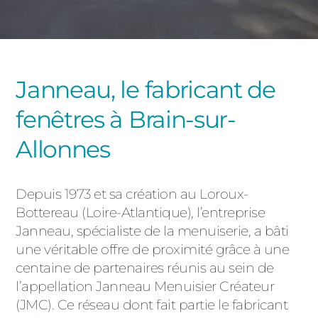
PORTAILS ET PORTILLONS
CARPORTS
PVC
Janneau, le fabricant de
CLÔTURES
fenêtres à Brain-sur-
Allonnes
Depuis 1973 et sa création au Loroux-
Bottereau (Loire-Atlantique), l’entreprise
ALUMINIUM
Janneau, spécialiste de la menuiserie, a bâti
une véritable offre de proximité grâce à une
centaine de partenaires réunis au sein de
l’appellation Janneau Menuisier Créateur
(JMC). Ce réseau dont fait partie le fabricant