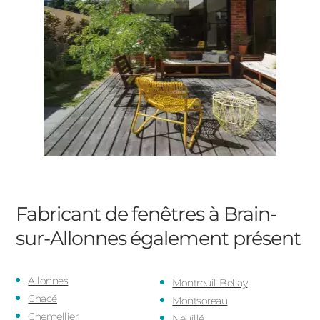
Fabricant de fenêtres à Brain-
sur-Allonnes
également présent
Allonnes
Montreuil-Bellay
Chacé
Montsoreau
Chemellier
Neuillé