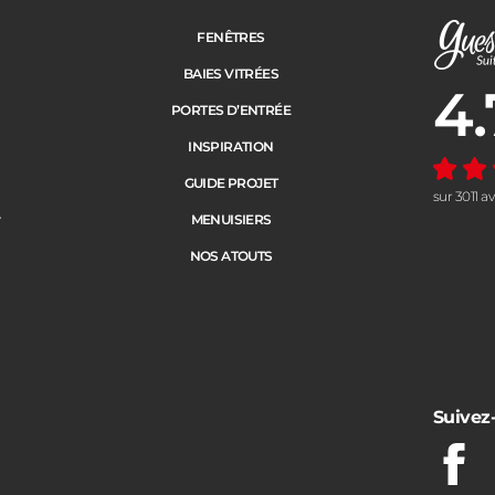
FENÊTRES
BAIES VITRÉES
4.
Note moye
PORTES D’ENTRÉE
INSPIRATION
GUIDE PROJET
sur 3011 a
e
MENUISIERS
NOS ATOUTS
Suivez
Fac