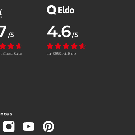
7
4.6
nne :
Note moyenne :
/5
/5
vis Guest Suite
sur 3663 avis Eldo
-nous
ebook
Instagram
Youtube
Pinterest