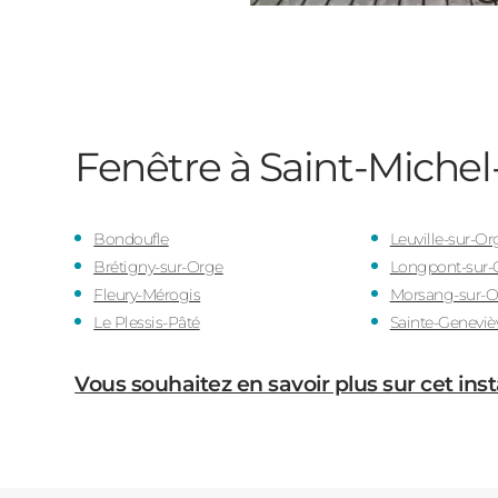
Fenêtre à Saint-Michel
Bondoufle
Leuville-sur-Or
Brétigny-sur-Orge
Longpont-sur-
Fleury-Mérogis
Morsang-sur-O
Le Plessis-Pâté
Sainte-Geneviè
Vous souhaitez en savoir plus sur cet inst