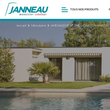
TOUS NOS PRODUITS
Accueil
Menuiserie
AMENAGEMENT AMELIORATION HABITAT 
Fenêtres et Portes-fenêtres
Baies vitrées
Portes d’entrée
Volets roulants
Pergolas
Portails et portillons
Carports
Clôtures