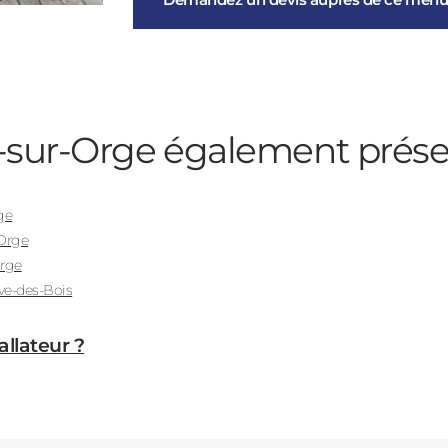
-sur-Orge
également prése
ge
Orge
rge
ve-des-Bois
allateur ?