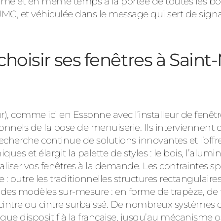
e et en même temps à la portée de toutes les bour
MC, et véhiculée dans le message qui sert de sig
choisir ses fenêtres à Saint
, comme ici en Essonne avec l’installeur de fenêtr
onnels de la pose de menuiserie. Ils interviennent ch
recherche continue de solutions innovantes et l’of
iques et élargit la palette de styles : le bois, l’alum
aliser vos fenêtres à la demande. Les contraintes sp
outre les traditionnelles structures rectangulaires
 des modèles sur-mesure : en forme de trapèze, de 
 cintre ou cintre surbaissé. De nombreux systèmes d
que dispositif à la française, jusqu’au mécanisme o