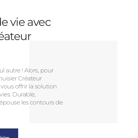
e vie avec
éateur
l autre ! Alors, pour
nuisier Créateur
us offrir la solution
vies. Durable,
 épouse les contours de
sier