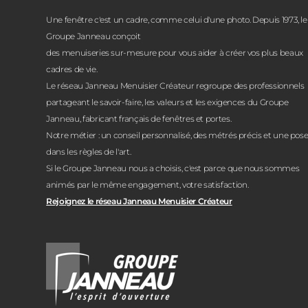
Une fenêtre c'est un cadre, comme celui d'une photo. Depuis 1973, le
Groupe Janneau conçoit
des menuiseries sur-mesure pour vous aider à créer vos plus beaux
cadres de vie.
Le réseau Janneau Menuisier Créateur regroupe des professionnels
partageant le savoir-faire, les valeurs et les exigences du Groupe
Janneau, fabricant français de fenêtres et portes.
Notre métier : un conseil personnalisé, des métrés précis et une pos
dans les règles de l'art.
Si le Groupe Janneau nous a choisis, c'est parce que nous sommes
animés par le même engagement, votre satisfaction.
Rejoignez le réseau Janneau Menuisier Créateur