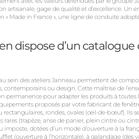
itement avec les valeurs défendues par le groupe Ja
on artisanale, gage de qualité et d’excellence. Un
on « Made in France », une ligne de conduite adopté
en dispose d’un catalogue
 sein des ateliers Janneau permettent de compos
ls, contemporains ou design. Cette maîtrise de l’en
 permanence pour adapter les produits à toutes les
 équipements proposés par votre fabricant de fenê
ou rectangulaires, rondes, ovales (œil-de-bœuf). Ils
ares (trapèze, anse de panier, plein cintre ou cintr
ou imposte, dotées d’un mode d’ouverture à la franç
oufflet (ouverture à l’horizontale), à galandage (des