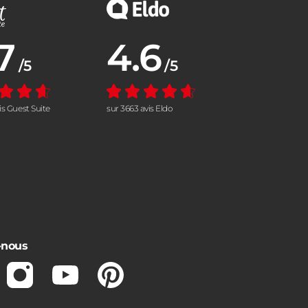
7
4.6
nne :
Note moyenne :
/5
/5
vis Guest Suite
sur 3663 avis Eldo
-nous
ebook
Instagram
Youtube
Pinterest