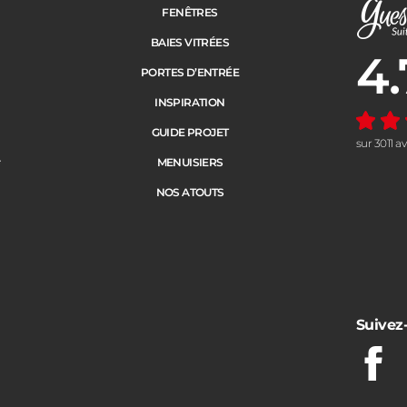
FENÊTRES
BAIES VITRÉES
4.
Note moye
PORTES D’ENTRÉE
INSPIRATION
GUIDE PROJET
sur 3011 a
e
MENUISIERS
NOS ATOUTS
Suivez
Fac