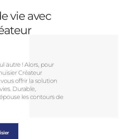
e vie avec
éateur
l autre ! Alors, pour
nuisier Créateur
us offrir la solution
vies. Durable,
 épouse les contours de
sier