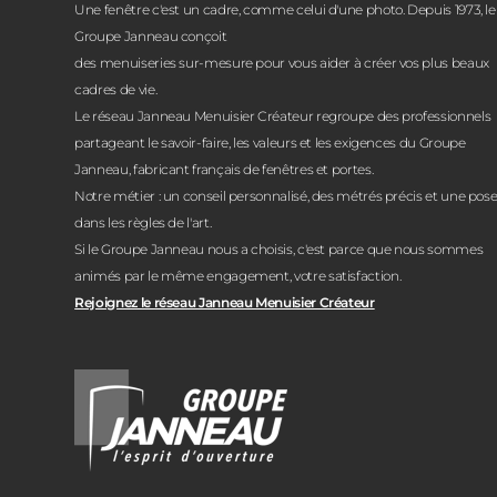
Une fenêtre c'est un cadre, comme celui d'une photo. Depuis 1973, le
Groupe Janneau conçoit
des menuiseries sur-mesure pour vous aider à créer vos plus beaux
cadres de vie.
Le réseau Janneau Menuisier Créateur regroupe des professionnels
partageant le savoir-faire, les valeurs et les exigences du Groupe
Janneau, fabricant français de fenêtres et portes.
Notre métier : un conseil personnalisé, des métrés précis et une pos
dans les règles de l'art.
Si le Groupe Janneau nous a choisis, c'est parce que nous sommes
animés par le même engagement, votre satisfaction.
Rejoignez le réseau Janneau Menuisier Créateur