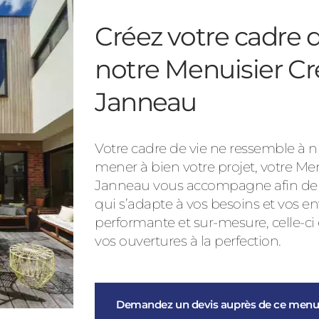
Créez votre cadre d
notre Menuisier Cr
Janneau
Votre cadre de vie ne ressemble à nu
mener à bien votre projet, votre Me
Janneau vous accompagne afin de vo
qui s’adapte à vos besoins et vos en
performante et sur-mesure, celle-ci
vos ouvertures à la perfection.
Demandez un devis auprès de ce menui