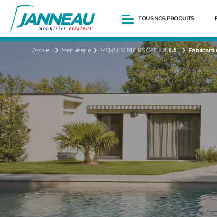
TOUS NOS PRODUITS
Accueil
Menuiserie
MENUISERIE PROD'HOMME
Fabricant 
Fenêtres et Portes-fenêtres
Baies vitrées
Portes d’entrée
Volets roulants
Pergolas
Portails et portillons
Carports
Clôtures