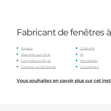
Fabricant de fenêtres
Bayeux
Giberville
Blainville-sur-Orne
Ifs
Cormelles-le-Royal
Mondeville
Douvres-la-Délivrande
Ouistreham
Vous souhaitez en savoir plus sur cet inst