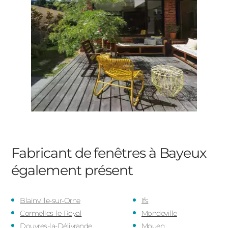
Fabricant de fenêtres à Bayeux
également présent
Blainville-sur-Orne
Ifs
Cormelles-le-Royal
Mondeville
Douvres-la-Délivrande
Mouen