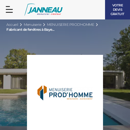
VOTRE
DEVIS
GRATUIT
Accueil
Menuiserie
MENUISERIE PROD'HOMME
Fabricant de fenêtres à Baye...
FENÊTRES ET PORTES-FENÊTRES
LES CONTEMPORAINES
BAIES VITRÉES
LES INTEMPORELLES
PORTES D’ENTRÉE
BOIS
VOLETS ROULANTS
LES LUMINEUSES
PERGOLAS