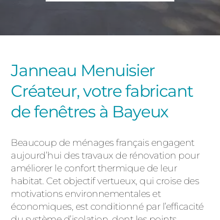
PORTAILS ET PORTILLONS
CARPORTS
PVC
CLÔTURES
Janneau Menuisier
Créateur, votre fabricant
de fenêtres à Bayeux
Beaucoup de ménages français engagent
ALUMINIUM
aujourd’hui des travaux de rénovation pour
améliorer le confort thermique de leur
habitat. Cet objectif vertueux, qui croise des
motivations environnementales et
économiques, est conditionné par l’efficacité
du système d’isolation, dont les points