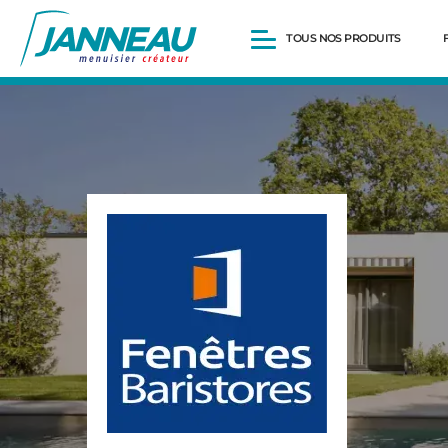
TOUS NOS PRODUITS
Fenêtres et Portes-fenêtres
Baies vitrées
Portes d’entrée
Volets roulants
Pergolas
Portails et portillons
Carports
Clôtures