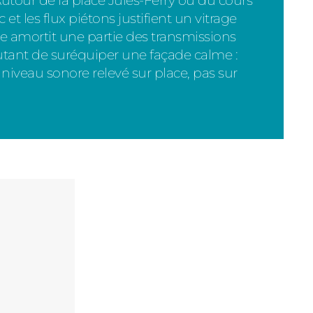
utour de la place Jules-Ferry ou du cours
 et les flux piétons justifient un vitrage
 amortit une partie des transmissions
utant de suréquiper une façade calme :
e niveau sonore relevé sur place, pas sur