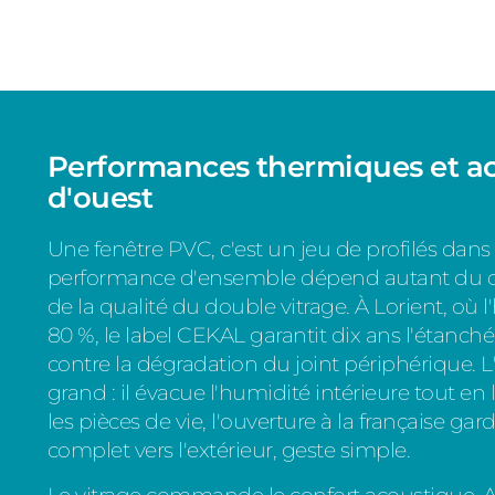
Performances thermiques et ac
d'ouest
Une fenêtre PVC, c'est un jeu de profilés dans 
performance d'ensemble dépend autant du co
de la qualité du double vitrage. À Lorient, o
80 %, le label CEKAL garantit dix ans l'étanch
contre la dégradation du joint périphérique. L'
grand : il évacue l'humidité intérieure tout en l
les pièces de vie, l'ouverture à la française gar
complet vers l'extérieur, geste simple.