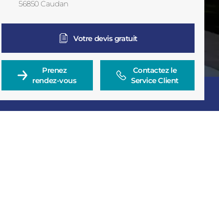
56850
Caudan
France
Votre devis gratuit
Prenez

Contactez le

rendez-vous
Service Client
Consulter