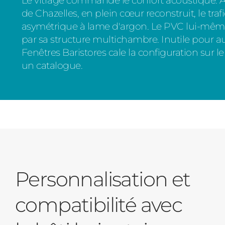
Le vitrage commande le confort acoustique. A
de Chazelles, en plein cœur reconstruit, le trafic
asymétrique à lame d'argon. Le PVC lui-même
par sa structure multichambre. Inutile pour a
Fenêtres Baristores cale la configuration sur l
un catalogue.
Personnalisation et
compatibilité avec