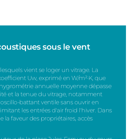
oustiques sous le vent
lesquels vient se loger un vitrage. La
efficient Uw, exprimé en W/m²·K, que
ù l'hygrométrie annuelle moyenne dépasse
éité et la tenue du vitrage, notamment
oscillo-battant ventile sans ouvrir en
imitant les entrées d'air froid l'hiver. Dans
de la faveur des propriétaires, accès