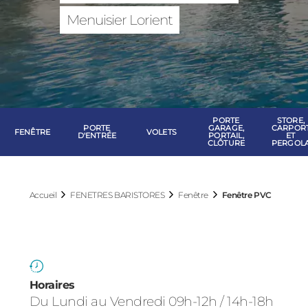
FENETRES BAR
Menuisier Lorient
PORTE
STORE,
PORTE
GARAGE,
CARPOR
FENÊTRE
VOLETS
D'ENTRÉE
PORTAIL,
ET
CLÔTURE
PERGOL
Accueil
FENETRES BARISTORES
Fenêtre
Fenêtre PVC
Horaires
Du Lundi au Vendredi 09h-12h / 14h-18h