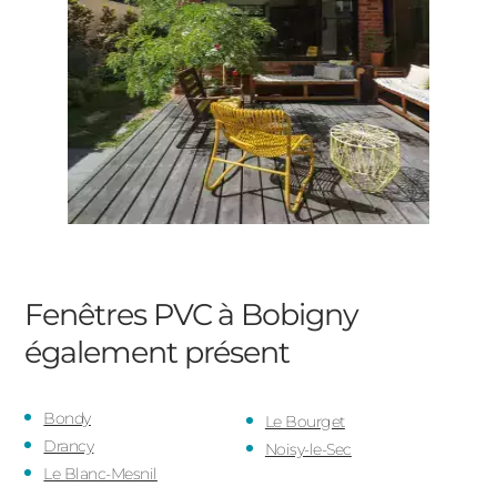
Fenêtres PVC à Bobigny
également présent
Bondy
Le Bourget
Drancy
Noisy-le-Sec
Le Blanc-Mesnil