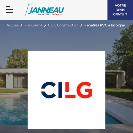
VOTRE
DEVIS
GRATUIT
Accueil
Menuiserie
CILG Construction
Fenêtres PVC à Bobigny
FENÊTRES ET PORTES-FENÊTRES
LES CONTEMPORAINES
BAIES VITRÉES
LES INTEMPORELLES
PORTES D’ENTRÉE
BOIS
VOLETS ROULANTS
LES LUMINEUSES
PERGOLAS