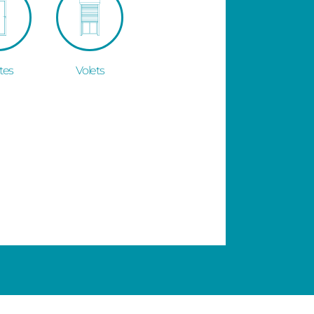
tes
Volets