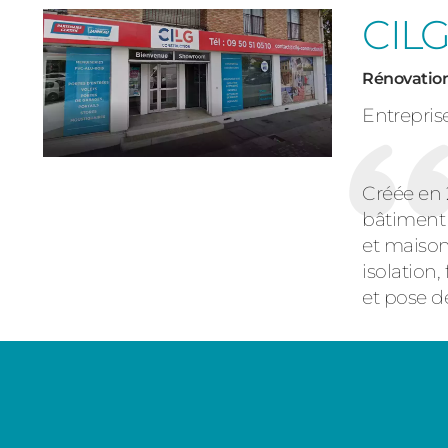
CILG
Rénovation
Entrepris
Créée en 
bâtiment 
et maison
isolation,
et pose de