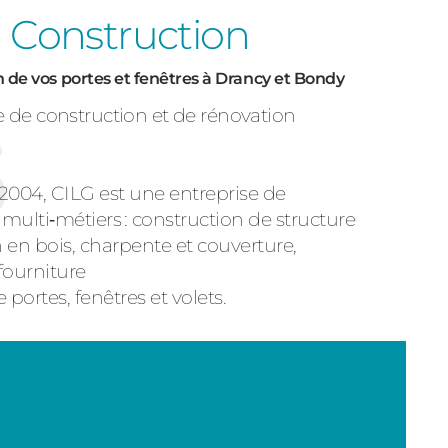
 Construction
 de vos portes et fenêtres à Drancy et Bondy
e de construction et de rénovation
2004, CILG est une entreprise de
multi‑métiers : construction de structure
 en bois, charpente et couverture,
 fourniture
 portes, fenêtres et volets.