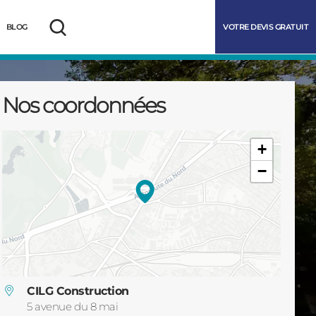
VOTRE DEVIS GRATUIT
BLOG
Rechercher
Nos coordonnées
+
−
marrer
CILG Construction
5 avenue du 8 mai