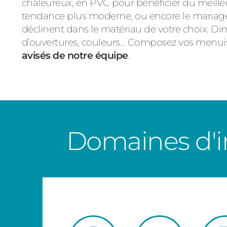
chaleureux, en PVC pour bénéficier du meille
tendance plus moderne, ou encore le mariage
déclinent dans le matériau de votre choix. Dim
d’ouvertures, couleurs… Composez vos menuise
avisés de notre équipe
.
Domaines d'i