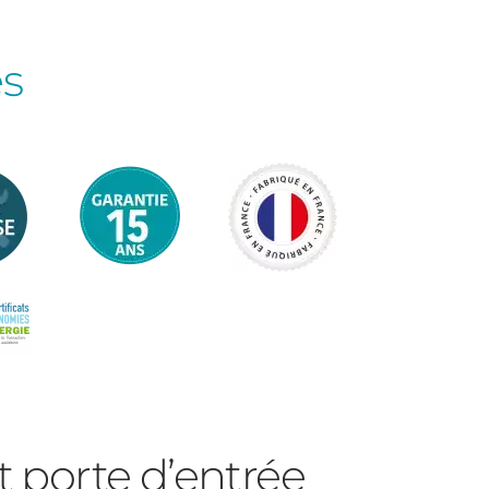
es
t porte d’entrée