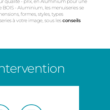
ur qualité - prix, en Aluminium pour une
 BOIS - Aluminium, les menuiseries se
ensions, formes, styles, types
ries à votre image, sous les
conseils
ntervention