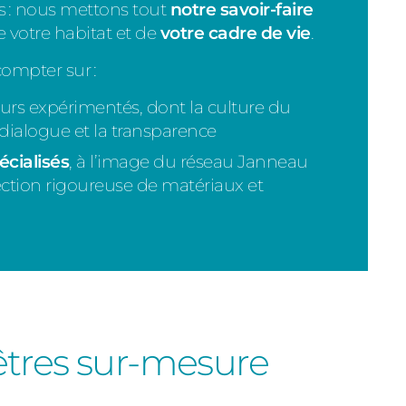
s : nous mettons tout
notre savoir-faire
e votre habitat et de
votre cadre de vie
.
compter sur :
eurs expérimentés, dont la culture du
dialogue et la transparence
écialisés
, à l’image du réseau Janneau
ection rigoureuse de matériaux et
nêtres sur-mesure