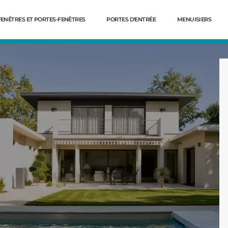
FENÊTRES ET PORTES-FENÊTRES
PORTES D'ENTRÉE
MENUISIERS
Dé
ion