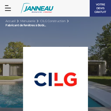
VOTRE
DEVIS
GRATUIT
Accueil
Menuiserie
CILG Construction
Fabricant de fenêtres à Bobi...
FENÊTRES ET PORTES-FENÊTRES
LES CONTEMPORAINES
BAIES VITRÉES
LES INTEMPORELLES
PORTES D’ENTRÉE
BOIS
VOLETS ROULANTS
LES LUMINEUSES
PERGOLAS