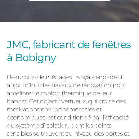
PORTAILS ET PORTILLONS
CARPORTS
PVC
CLÔTURES
JMC, fabricant de fenêtres
à Bobigny
Beaucoup de ménages français engagent
aujourd’hui des travaux de rénovation pour
améliorer le confort thermique de leur
ALUMINIUM
habitat. Cet objectif vertueux, qui croise des
motivations environnementales et
économiques, est conditionné par l’efficacité
du système d’isolation, dont les points
sensibles se trouvent au niveau des portes et