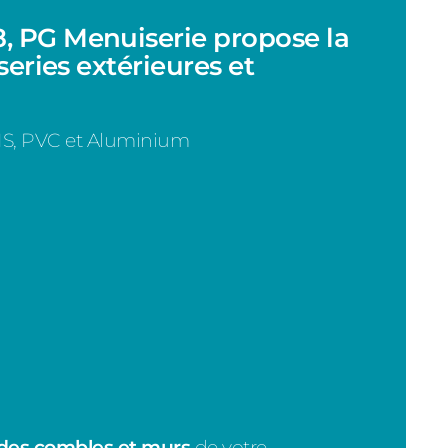
, PG Menuiserie propose la
series extérieures et
BOIS, PVC et Aluminium
 des combles et murs
de votre