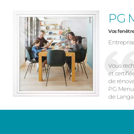
PG M
Vos fenêtr
Entreprise
Vous rech
et certifi
de rénova
PG Menuis
de Langa