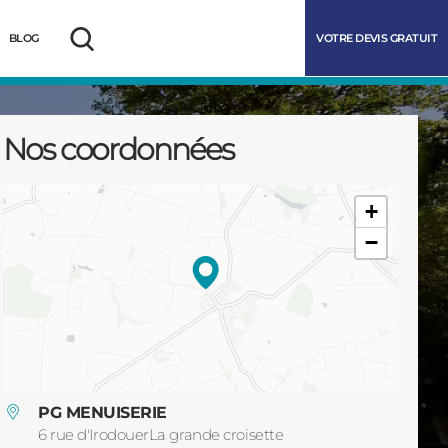
VOTRE DEVIS GRATUIT
BLOG
Rechercher
Nos coordonnées
+
−
marrer
PG MENUISERIE
6 rue d'IrodouerLa grande croisette