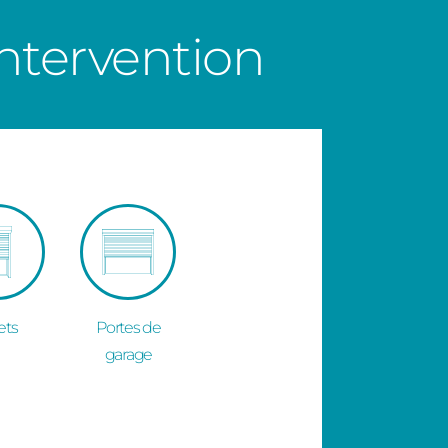
ntervention
ets
Portes de
garage