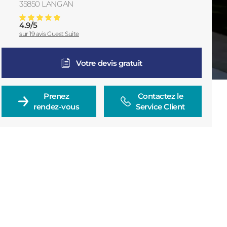
35850
LANGAN
France
4.9
/
5
Menuiserie Langan
Note moyenne :
sur
19
avis Guest Suite
Votre devis gratuit
Prenez

Contactez le

rendez-vous
Service Client
Consulter