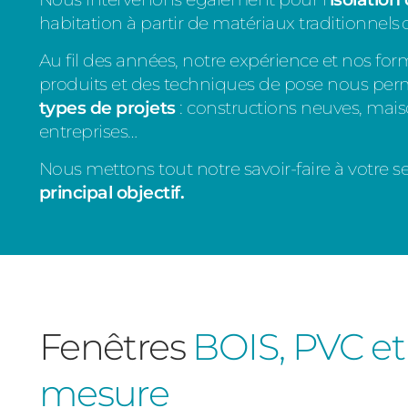
habitation à partir de matériaux traditionnels
Au fil des années, notre expérience et nos for
produits et des techniques de pose nous per
types de projets
: constructions neuves, mais
entreprises…
Nous mettons tout notre savoir-faire à votre se
principal objectif.
Fenêtres
BOIS, PVC et
mesure