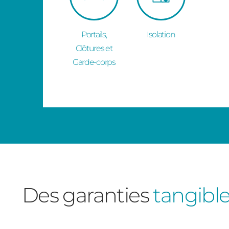
Portails,
Isolation
Clôtures et
Garde-corps
Des garanties
tangibl