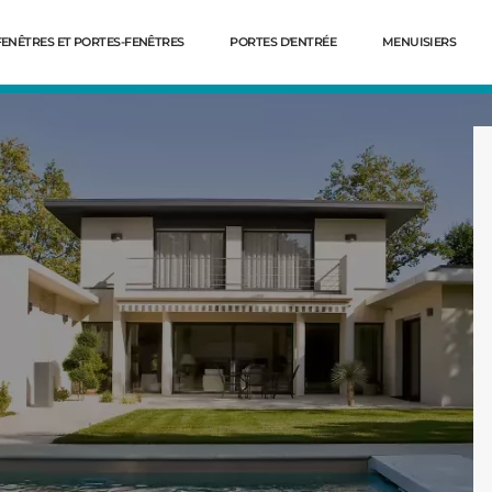
FENÊTRES ET PORTES-FENÊTRES
PORTES D'ENTRÉE
MENUISIERS
Dé
E