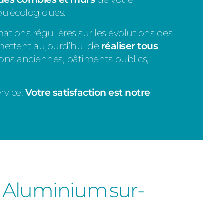
 ou écologiques.
mations régulières sur les évolutions des
mettent aujourd’hui de
réaliser tous
ons anciennes, bâtiments publics,
rvice.
Votre satisfaction est notre
 Aluminium sur-